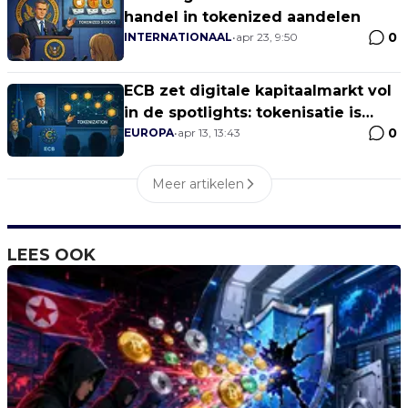
handel in tokenized aandelen
0
INTERNATIONAAL
•
apr 23, 9:50
ECB zet digitale kapitaalmarkt vol
in de spotlights: tokenisatie is
0
geen niche meer
EUROPA
•
apr 13, 13:43
Meer artikelen
LEES OOK