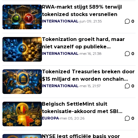
RWA-markt stijgt 589% terwijl
tokenized stocks versnellen
0
INTERNATIONAAL
•
jun 09, 21:35
Tokenization groeit hard, maar
niet vanzelf op publieke
0
blockchains
INTERNATIONAAL
•
mei 16, 21:38
Tokenized Treasuries breken door
$15 miljard en worden onchain
0
veilige haven
INTERNATIONAAL
•
mei 15, 21:57
Belgisch SettleMint sluit
tokenisatie-akkoord met SBI
0
Digital Markets
EUROPA
•
mei 05, 20:26
NYSE legt officiële basis voor