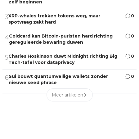
zelf beginnen
XRP-whales trekken tokens weg, maar
0
3
spotvraag zakt hard
Coldcard kan Bitcoin-puristen hard richting
0
4
gereguleerde bewaring duwen
Charles Hoskinson duwt Midnight richting Big
0
5
Tech-tafel voor dataprivacy
Sui bouwt quantumveilige wallets zonder
0
6
nieuwe seed phrase
Meer artikelen