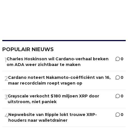
POPULAIR NIEUWS
Charles Hoskinson wil Cardano-verhaal breken
0
1
om ADA weer zichtbaar te maken
Cardano noteert Nakamoto-coëfficiënt van 16,
0
2
maar recordclaim roept vragen op
Grayscale verkocht $180 miljoen XRP door
0
3
uitstroom, niet paniek
Nepwebsite van Ripple lokt trouwe XRP-
0
4
houders naar walletdrainer