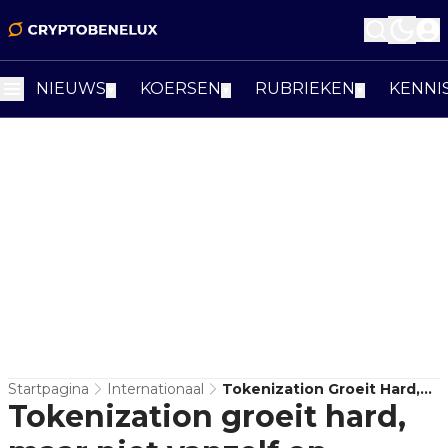
NIEUWS
KOERSEN
RUBRIEKEN
KENNI
▼
▼
▼
Startpagina
Internationaal
Tokenization Groeit Hard,
Tokenization groeit hard,
Maar Niet Vanzelf Op
Publieke Blockchains