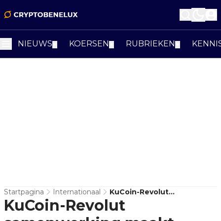
NIEUWS
KOERSEN
RUBRIEKEN
KENNI
▼
▼
▼
Startpagina
Internationaal
KuCoin-Revolut
KuCoin-Revolut
Samenwerking Maakt
Crypto Aankopen Met Euro