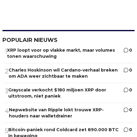
POPULAIR NIEUWS
XRP loopt voor op vlakke markt, maar volumes
0
1
tonen waarschuwing
Charles Hoskinson wil Cardano-verhaal breken
0
2
om ADA weer zichtbaar te maken
Grayscale verkocht $180 miljoen XRP door
0
3
uitstroom, niet paniek
Nepwebsite van Ripple lokt trouwe XRP-
0
4
houders naar walletdrainer
Bitcoin-paniek rond Coldcard zet 890.000 BTC
0
5
in beweging