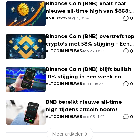
Binance Coin (BNB) knalt naar
nieuwe all-time high van $868:
0
Op weg naar de $1.000?
ANALYSES
•
aug 15, 9:34
Binance Coin (BNB) overtreft top
crypto’s met 58% stijging - Een
0
verborgen winnaar?
ALTCOIN NIEUWS
•
feb 25, 19:23
Binance Coin (BNB) blijft bullish:
10% stijging in een week en
0
sterke fundamentals
ALTCOIN NIEUWS
•
feb 17, 16:22
BNB bereikt nieuwe all-time
high tijdens altcoin boom!
0
ALTCOIN NIEUWS
•
dec 05, 11:42
Meer artikelen