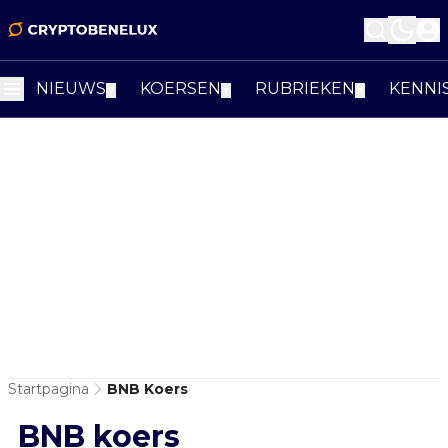
NIEUWS
KOERSEN
RUBRIEKEN
KENNI
▼
▼
▼
Startpagina
BNB Koers
BNB koers