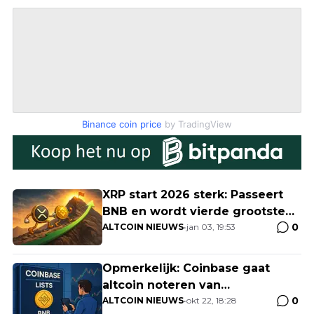
Binance coin price
by TradingView
XRP start 2026 sterk: Passeert
BNB en wordt vierde grootste
0
crypto
ALTCOIN NIEUWS
•
jan 03, 19:53
Opmerkelijk: Coinbase gaat
altcoin noteren van
0
concurrerende beurs
ALTCOIN NIEUWS
•
okt 22, 18:28