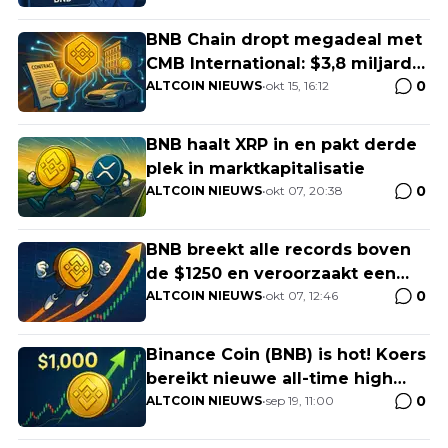
BNB Chain dropt megadeal met
CMB International: $3,8 miljard
0
fonds nu onchain!
ALTCOIN NIEUWS
•
okt 15, 16:12
BNB haalt XRP in en pakt derde
plek in marktkapitalisatie
0
ALTCOIN NIEUWS
•
okt 07, 20:38
BNB breekt alle records boven
de $1250 en veroorzaakt een
0
golf aan shortliquidaties
ALTCOIN NIEUWS
•
okt 07, 12:46
Binance Coin (BNB) is hot! Koers
bereikt nieuwe all-time high
0
boven $1.000
ALTCOIN NIEUWS
•
sep 19, 11:00