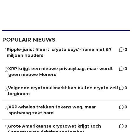
POPULAIR NIEUWS
Ripple-jurist fileert ‘crypto boys’-frame met 67
0
1
miljoen houders
XRP krijgt een nieuwe privacylaag, maar wordt
0
2
geen nieuwe Monero
Volgende cryptobullmarkt kan buiten crypto zelf
0
3
beginnen
XRP-whales trekken tokens weg, maar
0
4
spotvraag zakt hard
Grote Amerikaanse cryptowet krijgt toch
0
5
Senaatsroute richting september