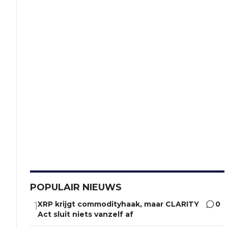
POPULAIR NIEUWS
XRP krijgt commodityhaak, maar CLARITY
0
1
Act sluit niets vanzelf af