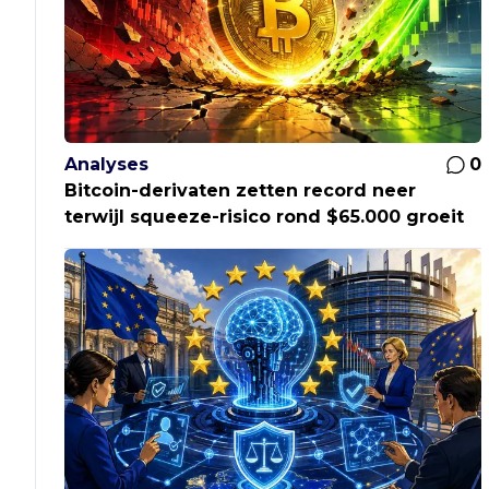
Analyses
0
Bitcoin-derivaten zetten record neer
terwijl squeeze-risico rond $65.000 groeit