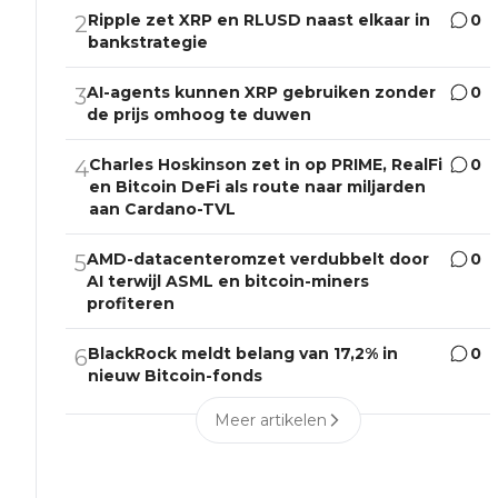
Ripple zet XRP en RLUSD naast elkaar in
0
2
bankstrategie
AI-agents kunnen XRP gebruiken zonder
0
3
de prijs omhoog te duwen
Charles Hoskinson zet in op PRIME, RealFi
0
4
en Bitcoin DeFi als route naar miljarden
aan Cardano-TVL
AMD-datacenteromzet verdubbelt door
0
5
AI terwijl ASML en bitcoin-miners
profiteren
BlackRock meldt belang van 17,2% in
0
6
nieuw Bitcoin-fonds
Meer artikelen