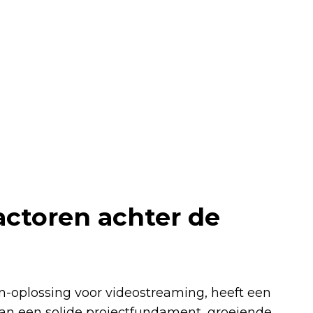
ctoren achter de
-oplossing voor videostreaming, heeft een
van een solide projectfundament, groeiende