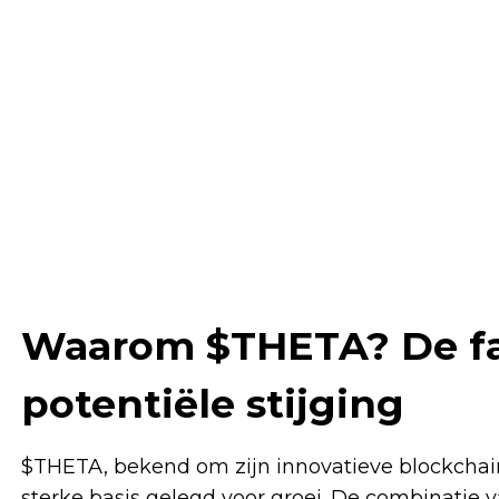
Waarom $THETA? De fa
potentiële stijging
$THETA, bekend om zijn innovatieve blockchain
sterke basis gelegd voor groei. De combinatie 