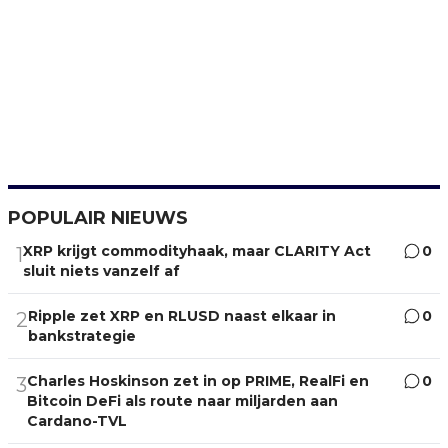
POPULAIR NIEUWS
XRP krijgt commodityhaak, maar CLARITY Act
0
1
sluit niets vanzelf af
Ripple zet XRP en RLUSD naast elkaar in
0
2
bankstrategie
Charles Hoskinson zet in op PRIME, RealFi en
0
3
Bitcoin DeFi als route naar miljarden aan
Cardano-TVL