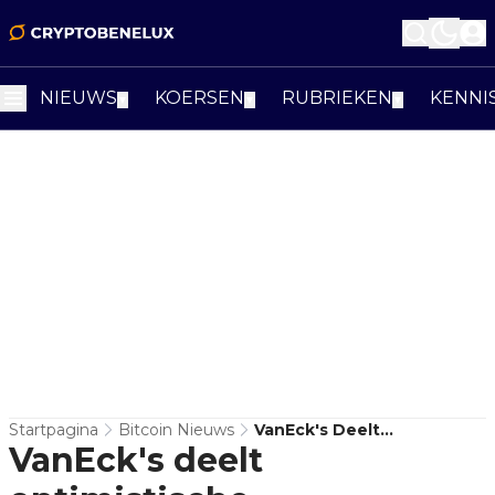
NIEUWS
KOERSEN
RUBRIEKEN
KENNI
▼
▼
▼
Startpagina
Bitcoin Nieuws
VanEck's Deelt
VanEck's deelt
Optimistische
Voorspellingen Voor 2025 -