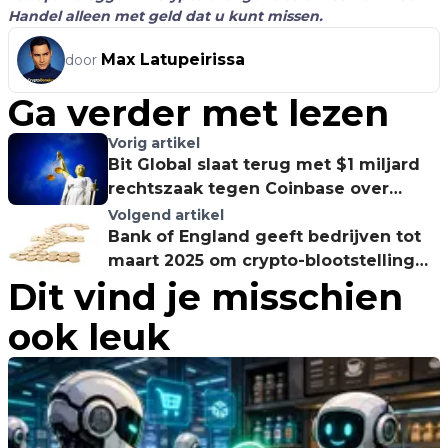
Handel alleen met geld dat u kunt missen.
Max Latupeirissa
door
Ga verder met lezen
Vorig artikel
Bit Global slaat terug met $1 miljard
rechtszaak tegen Coinbase over
WBTC-delisting
Volgend artikel
Bank of England geeft bedrijven tot
maart 2025 om crypto-blootstelling
Dit vind je misschien
aan te geven
ook leuk