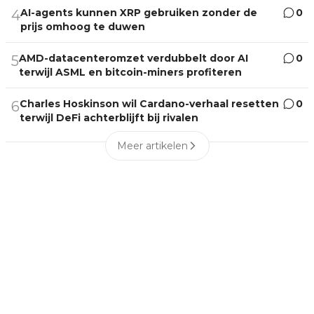
AI-agents kunnen XRP gebruiken zonder de
0
4
prijs omhoog te duwen
AMD-datacenteromzet verdubbelt door AI
0
5
terwijl ASML en bitcoin-miners profiteren
Charles Hoskinson wil Cardano-verhaal resetten
0
6
terwijl DeFi achterblijft bij rivalen
Meer artikelen