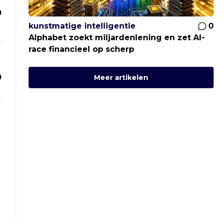
0
kunstmatige intelligentie
0
Alphabet zoekt miljardenlening en zet AI-
race financieel op scherp
0
Meer artikelen