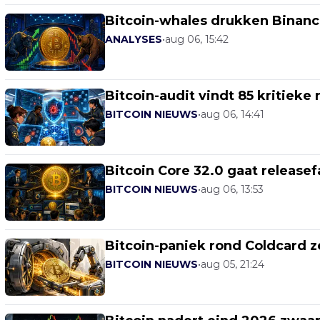
Bitcoin-whales drukken Binanc
ANALYSES
•
aug 06, 15:42
Bitcoin-audit vindt 85 kritieke 
BITCOIN NIEUWS
•
aug 06, 14:41
Bitcoin Core 32.0 gaat releasefa
BITCOIN NIEUWS
•
aug 06, 13:53
Bitcoin-paniek rond Coldcard 
BITCOIN NIEUWS
•
aug 05, 21:24