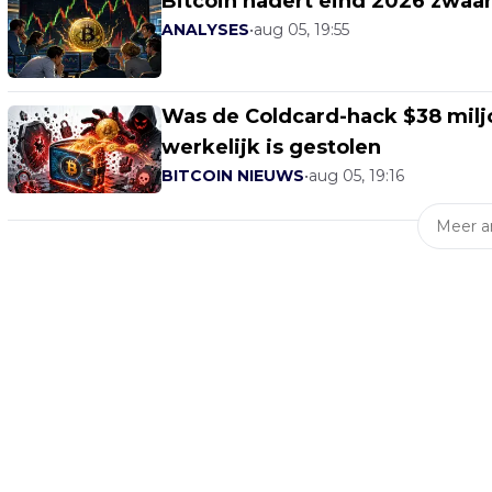
Bitcoin nadert eind 2026 zwaa
ANALYSES
•
aug 05, 19:55
Was de Coldcard-hack $38 miljo
werkelijk is gestolen
BITCOIN NIEUWS
•
aug 05, 19:16
Meer ar