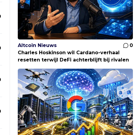
0
Altcoin Nieuws
0
0
Charles Hoskinson wil Cardano-verhaal
resetten terwijl DeFi achterblijft bij rivalen
0
0