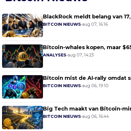
BlackRock meldt belang van 17,
BITCOIN NIEUWS
•
aug 07, 16:16
Bitcoin-whales kopen, maar $65
ANALYSES
•
aug 07, 14:23
Bitcoin mist de AI-rally omdat
BITCOIN NIEUWS
•
aug 06, 19:10
Big Tech maakt van Bitcoin-min
BITCOIN NIEUWS
•
aug 06, 16:44