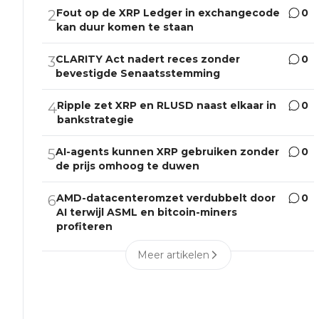
Fout op de XRP Ledger in exchangecode
0
2
kan duur komen te staan
CLARITY Act nadert reces zonder
0
3
bevestigde Senaatsstemming
Ripple zet XRP en RLUSD naast elkaar in
0
4
bankstrategie
AI-agents kunnen XRP gebruiken zonder
0
5
de prijs omhoog te duwen
AMD-datacenteromzet verdubbelt door
0
6
AI terwijl ASML en bitcoin-miners
profiteren
Meer artikelen