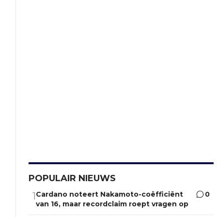
POPULAIR NIEUWS
Cardano noteert Nakamoto-coëfficiënt
0
1
van 16, maar recordclaim roept vragen op