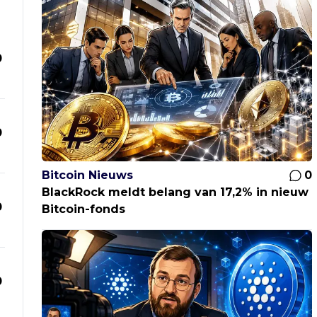
0
0
Bitcoin Nieuws
0
BlackRock meldt belang van 17,2% in nieuw
0
Bitcoin-fonds
0