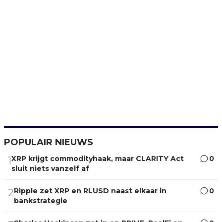
POPULAIR NIEUWS
XRP krijgt commodityhaak, maar CLARITY Act
0
1
sluit niets vanzelf af
Ripple zet XRP en RLUSD naast elkaar in
0
2
bankstrategie