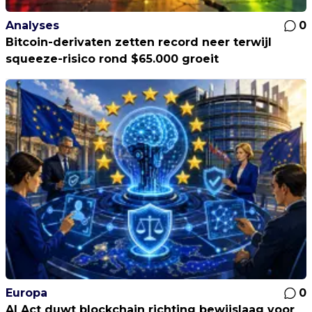
Analyses
0
Bitcoin-derivaten zetten record neer terwijl
squeeze-risico rond $65.000 groeit
Europa
0
AI Act duwt blockchain richting bewijslaag voor