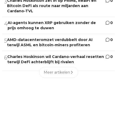
Charles Hoskinson zet in op PRIME, RealFi en
0
3
Bitcoin DeFi als route naar miljarden aan
Cardano-TVL
AI-agents kunnen XRP gebruiken zonder de
0
4
prijs omhoog te duwen
AMD-datacenteromzet verdubbelt door AI
0
5
terwijl ASML en bitcoin-miners profiteren
Charles Hoskinson wil Cardano-verhaal resetten
0
6
terwijl DeFi achterblijft bij rivalen
Meer artikelen