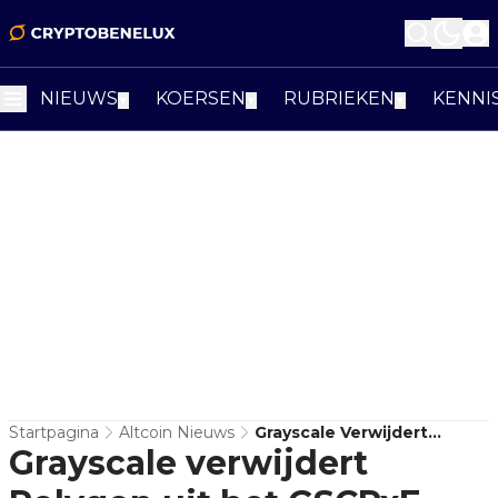
NIEUWS
KOERSEN
RUBRIEKEN
KENNI
▼
▼
▼
Startpagina
Altcoin Nieuws
Grayscale Verwijdert
Grayscale verwijdert
Polygon Uit Het GSCPxE-
Fonds