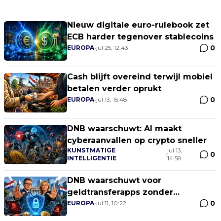
Nieuw digitale euro-rulebook zet
ECB harder tegenover stablecoins
0
EUROPA
•
jul 25, 12:43
Cash blijft overeind terwijl mobiel
betalen verder oprukt
0
EUROPA
•
jul 13, 15:48
DNB waarschuwt: AI maakt
cyberaanvallen op crypto sneller
KUNSTMATIGE
jul 13,
0
•
INTELLIGENTIE
14:58
DNB waarschuwt voor
geldtransferapps zonder
0
vergunning
EUROPA
•
jul 11, 10:22