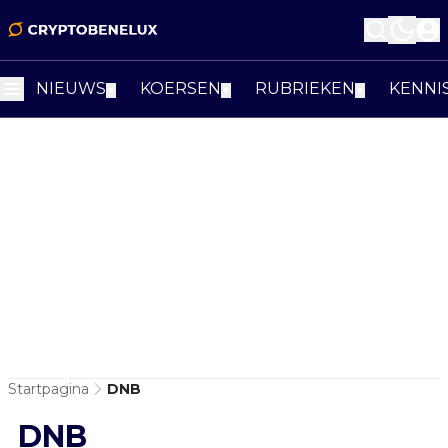
NIEUWS
KOERSEN
RUBRIEKEN
KENNI
▼
▼
▼
Startpagina
DNB
DNB