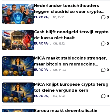
Nederlandse toezichthouders
leggen cloudrisico voor crypto
0
bloot
EUROPA
•
jul 10, 18:18
Cash blijft noodgeld terwijl crypto
de kassa niet haalt
0
EUROPA
•
jul 08, 15:12
MiCA maakt stablecoins strenger,
maar bitcoin en memecoins
0
blijven risicogebieden
EUROPA
•
jul 08, 14:23
MiCA knijpt Europese crypto terug
tot kleine vergunde kern
0
EUROPA
•
jul 04, 17:40
Europa maakt decentralisatie