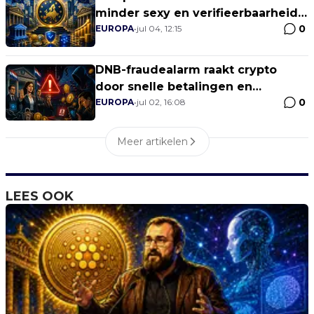
minder sexy en verifieerbaarheid
0
duurder
EUROPA
•
jul 04, 12:15
DNB-fraudealarm raakt crypto
door snelle betalingen en
0
nepplatformen
EUROPA
•
jul 02, 16:08
Meer artikelen
LEES OOK