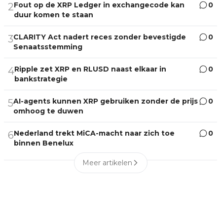
Fout op de XRP Ledger in exchangecode kan
0
2
duur komen te staan
CLARITY Act nadert reces zonder bevestigde
0
3
Senaatsstemming
Ripple zet XRP en RLUSD naast elkaar in
0
4
bankstrategie
AI-agents kunnen XRP gebruiken zonder de prijs
0
5
omhoog te duwen
Nederland trekt MiCA-macht naar zich toe
0
6
binnen Benelux
Meer artikelen