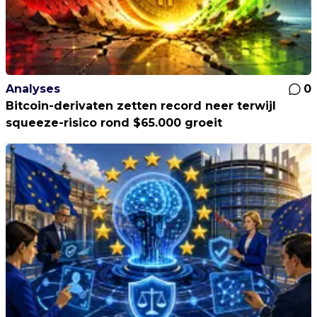
Analyses
0
Bitcoin-derivaten zetten record neer terwijl
squeeze-risico rond $65.000 groeit