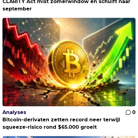
CLARITY Act mist zomerwindow en schuift naar
september
Analyses
0
Bitcoin-derivaten zetten record neer terwijl
squeeze-risico rond $65.000 groeit