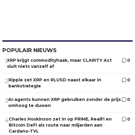
POPULAIR NIEUWS
XRP krijgt commodityhaak, maar CLARITY Act
0
1
sluit niets vanzelf af
Ripple zet XRP en RLUSD naast elkaar in
0
2
bankstrategie
AI-agents kunnen XRP gebruiken zonder de prijs
0
3
omhoog te duwen
Charles Hoskinson zet in op PRIME, RealFi en
0
4
Bitcoin DeFi als route naar miljarden aan
Cardano-TVL