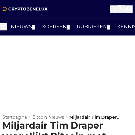
NIEUWS
KOERSEN
RUBRIEKEN
KENNI
▼
▼
▼
Startpagina
Bitcoin Nieuws
Miljardair Tim Draper
Miljardair Tim Draper
Vergelijkt Bitcoin Met
Microsoft In De Jaren '80