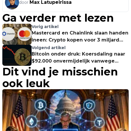
Max Latupeirissa
door
Ga verder met lezen
Vorig artikel
Mastercard en Chainlink slaan handen
ineen: Crypto kopen voor 3 miljard
kaarthouders
Volgend artikel
Bitcoin onder druk: Koersdaling naar
$92.000 onvermijdelijk vanwege
Dit vind je misschien
CME-gap?
ook leuk