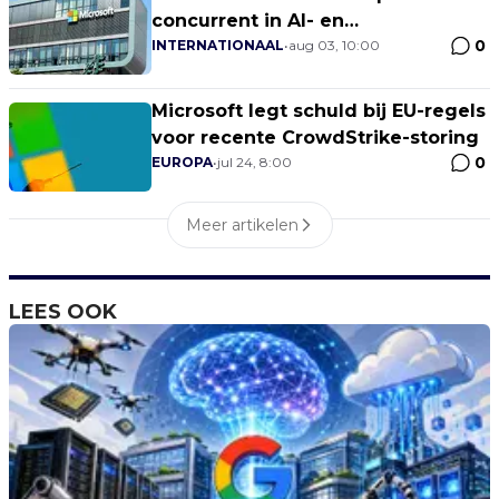
concurrent in AI- en
0
zoekmachinemarkt
INTERNATIONAAL
•
aug 03, 10:00
Microsoft legt schuld bij EU-regels
voor recente CrowdStrike-storing
0
EUROPA
•
jul 24, 8:00
Meer artikelen
LEES OOK