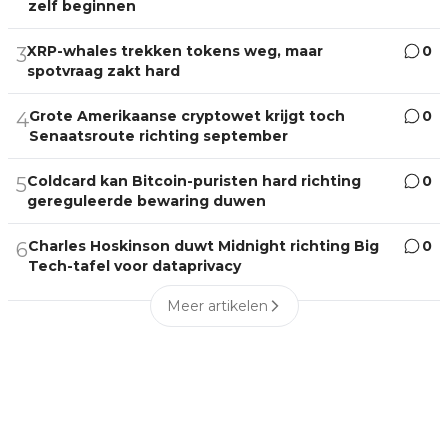
zelf beginnen
XRP-whales trekken tokens weg, maar
0
3
spotvraag zakt hard
Grote Amerikaanse cryptowet krijgt toch
0
4
Senaatsroute richting september
Coldcard kan Bitcoin-puristen hard richting
0
5
gereguleerde bewaring duwen
Charles Hoskinson duwt Midnight richting Big
0
6
Tech-tafel voor dataprivacy
Meer artikelen