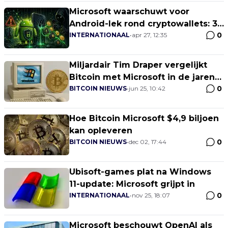
Microsoft waarschuwt voor
Android-lek rond cryptowallets: 30
0
miljoen installaties blootgesteld
INTERNATIONAAL
•
apr 27, 12:35
Miljardair Tim Draper vergelijkt
Bitcoin met Microsoft in de jaren
0
'80
BITCOIN NIEUWS
•
jun 25, 10:42
Hoe Bitcoin Microsoft $4,9 biljoen
kan opleveren
0
BITCOIN NIEUWS
•
dec 02, 17:44
Ubisoft-games plat na Windows
11-update: Microsoft grijpt in
0
INTERNATIONAAL
•
nov 25, 18:07
Microsoft beschouwt OpenAI als