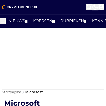
NIEUWS
KOERSEN
RUBRIEKEN
KENNI
▼
▼
▼
Startpagina
Microsoft
Microsoft