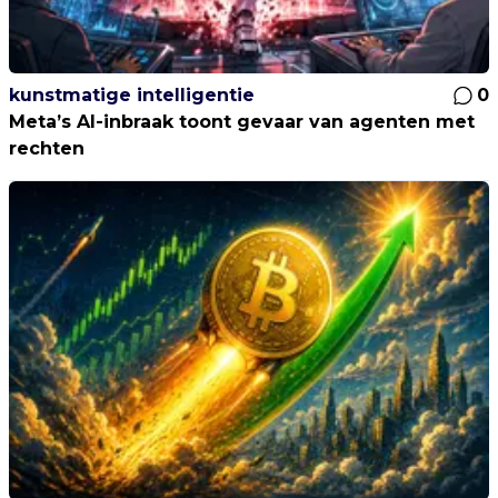
kunstmatige intelligentie
0
Meta’s AI-inbraak toont gevaar van agenten met
rechten