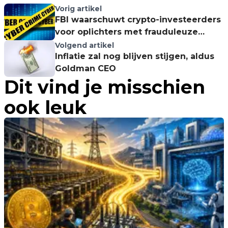
Vorig artikel
FBI waarschuwt crypto-investeerders
voor oplichters met frauduleuze
applicaties
Volgend artikel
Inflatie zal nog blijven stijgen, aldus
Goldman CEO
Dit vind je misschien
ook leuk