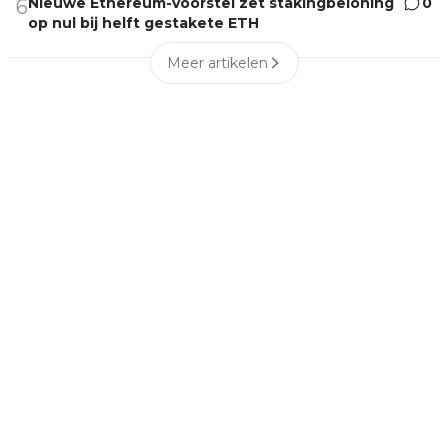
Nieuwe Ethereum-voorstel zet stakingbeloning
0
6
op nul bij helft gestakete ETH
Meer artikelen