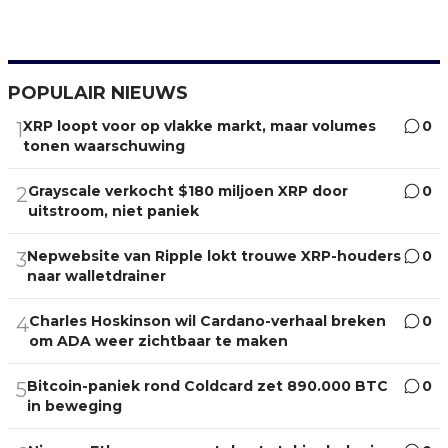
POPULAIR NIEUWS
XRP loopt voor op vlakke markt, maar volumes
0
1
tonen waarschuwing
Grayscale verkocht $180 miljoen XRP door
0
2
uitstroom, niet paniek
Nepwebsite van Ripple lokt trouwe XRP-houders
0
3
naar walletdrainer
Charles Hoskinson wil Cardano-verhaal breken
0
4
om ADA weer zichtbaar te maken
Bitcoin-paniek rond Coldcard zet 890.000 BTC
0
5
in beweging