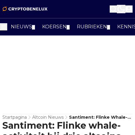
NIEUWS
KOERSEN
RUBRIEKEN
KENNI
▼
▼
▼
Startpagina
Altcoin Nieuws
Santiment: Flinke Whale-
Santiment: Flinke whale-
Activiteit Bij Drie Altcoins