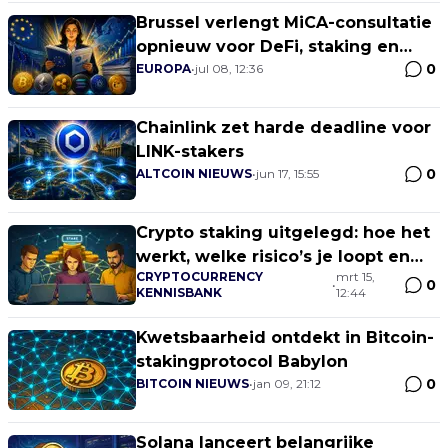
Brussel verlengt MiCA-consultatie
opnieuw voor DeFi, staking en
0
NFT’s
EUROPA
•
jul 08, 12:36
Chainlink zet harde deadline voor
LINK-stakers
0
ALTCOIN NIEUWS
•
jun 17, 15:55
Crypto staking uitgelegd: hoe het
werkt, welke risico’s je loopt en
CRYPTOCURRENCY
mrt 15,
waar je op moet letten
0
•
KENNISBANK
12:44
Kwetsbaarheid ontdekt in Bitcoin-
stakingprotocol Babylon
0
BITCOIN NIEUWS
•
jan 09, 21:12
Solana lanceert belangrijke