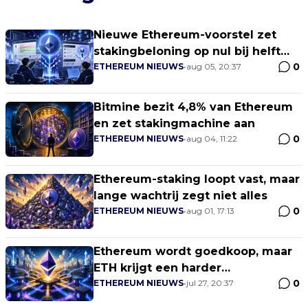
Nieuwe Ethereum-voorstel zet
stakingbeloning op nul bij helft
0
gestakete ETH
ETHEREUM NIEUWS
•
aug 05, 20:37
Bitmine bezit 4,8% van Ethereum
en zet stakingmachine aan
0
ETHEREUM NIEUWS
•
aug 04, 11:22
Ethereum-staking loopt vast, maar
lange wachtrij zegt niet alles
0
ETHEREUM NIEUWS
•
aug 01, 17:13
Ethereum wordt goedkoop, maar
ETH krijgt een harder
0
waardevraagstuk
ETHEREUM NIEUWS
•
jul 27, 20:37