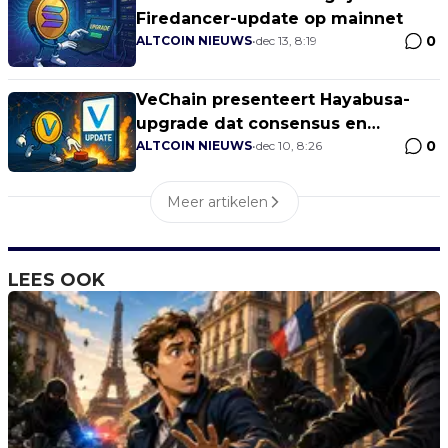
Firedancer-update op mainnet
0
ALTCOIN NIEUWS
•
dec 13, 8:19
VeChain presenteert Hayabusa-
upgrade dat consensus en
0
tokenomics aanpast
ALTCOIN NIEUWS
•
dec 10, 8:26
Meer artikelen
LEES OOK