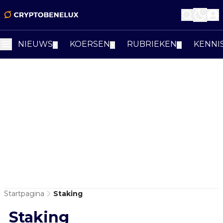
NIEUWS
KOERSEN
RUBRIEKEN
KENNI
▼
▼
▼
Startpagina
Staking
Staking