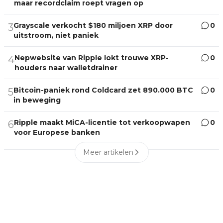
maar recordclaim roept vragen op
Grayscale verkocht $180 miljoen XRP door
0
3
uitstroom, niet paniek
Nepwebsite van Ripple lokt trouwe XRP-
0
4
houders naar walletdrainer
Bitcoin-paniek rond Coldcard zet 890.000 BTC
0
5
in beweging
Ripple maakt MiCA-licentie tot verkoopwapen
0
6
voor Europese banken
Meer artikelen