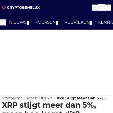
NIEUWS
KOERSEN
RUBRIEKEN
KENNI
▼
▼
▼
Startpagina
Ripple Nieuws
XRP Stijgt Meer Dan 5%,
XRP stijgt meer dan 5%,
Maar Hoe Komt Dit?