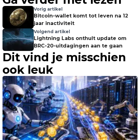
Vorig artikel
Bitcoin-wallet komt tot leven na 12
jaar inactiviteit
Volgend artikel
Lightning Labs onthult update om
BRC-20-uitdagingen aan te gaan
Dit vind je misschien
ook leuk