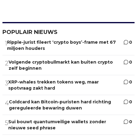
POPULAIR NIEUWS
Ripple-jurist fileert ‘crypto boys’-frame met 67
0
1
miljoen houders
Volgende cryptobullmarkt kan buiten crypto
0
2
zelf beginnen
XRP-whales trekken tokens weg, maar
0
3
spotvraag zakt hard
Coldcard kan Bitcoin-puristen hard richting
0
4
gereguleerde bewaring duwen
Sui bouwt quantumveilige wallets zonder
0
5
nieuwe seed phrase