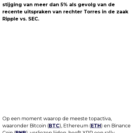
stijging van meer dan 5% als gevolg van de
recente uitspraken van rechter Torres in de zaak
Ripple vs. SEC.
Op een moment waarop de meeste topactiva,
waaronder Bitcoin (
BTC
), Ethereum (
ETH
) en Binance
Coin (
BNB
), verliezen lijden, heeft XRP een rally