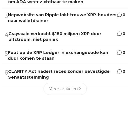
om ADA weer zichtbaar te maken
Nepwebsite van Ripple lokt trouwe XRP-houders
0
3
naar walletdrainer
Grayscale verkocht $180 miljoen XRP door
0
4
uitstroom, niet paniek
Fout op de XRP Ledger in exchangecode kan
0
5
duur komen te staan
CLARITY Act nadert reces zonder bevestigde
0
6
Senaatsstemming
Meer artikelen