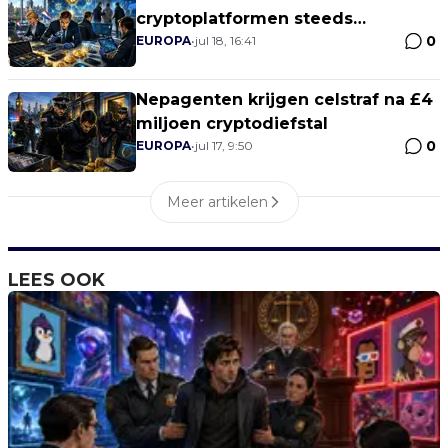
cryptoplatformen steeds
0
strengere poortwachters worden
EUROPA
•
jul 18, 16:41
Nepagenten krijgen celstraf na £4
miljoen cryptodiefstal
0
EUROPA
•
jul 17, 9:50
Meer artikelen
LEES OOK