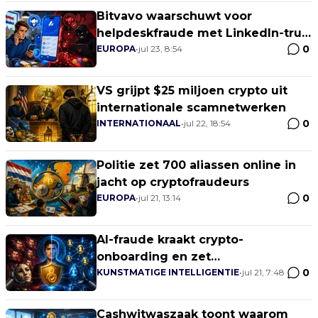
Bitvavo waarschuwt voor
helpdeskfraude met LinkedIn-truc
0
en meekijksoftware
EUROPA
•
jul 23, 8:54
VS grijpt $25 miljoen crypto uit
internationale scamnetwerken
0
INTERNATIONAAL
•
jul 22, 18:54
Politie zet 700 aliassen online in
jacht op cryptofraudeurs
0
EUROPA
•
jul 21, 13:14
AI-fraude kraakt crypto-
onboarding en zet
0
walletbeveiliging onder druk
KUNSTMATIGE INTELLIGENTIE
•
jul 21, 7:48
Cashwitwaszaak toont waarom