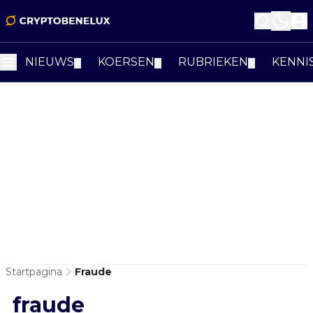
NIEUWS
KOERSEN
RUBRIEKEN
KENNI
▼
▼
▼
Startpagina
Fraude
fraude