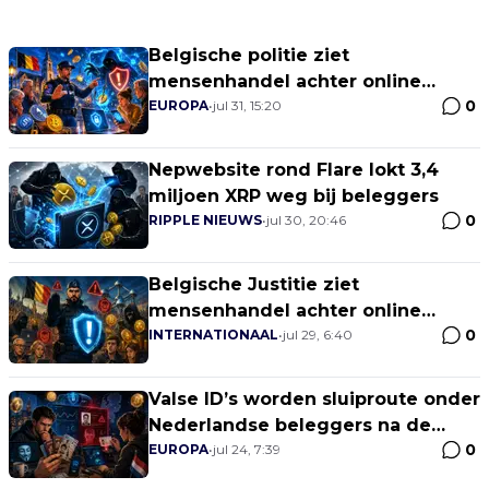
Belgische politie ziet
mensenhandel achter online
0
cryptoscams opduiken
EUROPA
•
jul 31, 15:20
Nepwebsite rond Flare lokt 3,4
miljoen XRP weg bij beleggers
0
RIPPLE NIEUWS
•
jul 30, 20:46
Belgische Justitie ziet
mensenhandel achter online
0
investeringsfraude opduiken
INTERNATIONAAL
•
jul 29, 6:40
Valse ID’s worden sluiproute onder
Nederlandse beleggers na de
0
introductie van MiCA
EUROPA
•
jul 24, 7:39