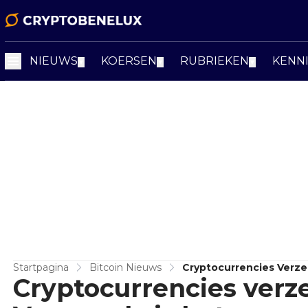
NIEUWS
KOERSEN
RUBRIEKEN
KENN
▼
▼
▼
Startpagina
Bitcoin Nieuws
Cryptocurrencies Verze
Cryptocurrencies verz