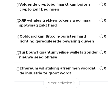
Volgende cryptobullmarkt kan buiten
0
2
crypto zelf beginnen
XRP-whales trekken tokens weg, maar
0
3
spotvraag zakt hard
Coldcard kan Bitcoin-puristen hard
0
4
richting gereguleerde bewaring duwen
Sui bouwt quantumveilige wallets zonder
0
5
nieuwe seed phrase
Ethereum wil staking afremmen voordat
0
6
de industrie te groot wordt
Meer artikelen