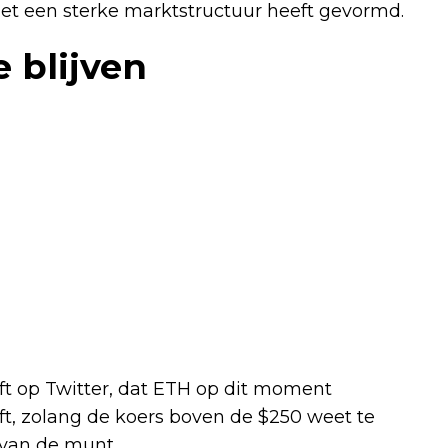
 het een sterke marktstructuur heeft gevormd.
 blijven
t op Twitter, dat ETH op dit moment
jft, zolang de koers boven de $250 weet te
k van de munt.