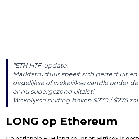
"ETH HTF-update:
Marktstructuur speelt zich perfect uit en z
dagelijkse of wekelijkse candle onder de $
er nu supergezond uitziet!
Wekelijkse sluiting boven $270 / $275 zou
LONG op Ethereum
De notionele ETH long count op Bitfinex is ge