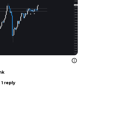
nk
1 reply