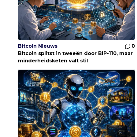
Bitcoin Nieuws
0
Bitcoin splitst in tweeën door BIP-110, maar
minderheidsketen valt stil