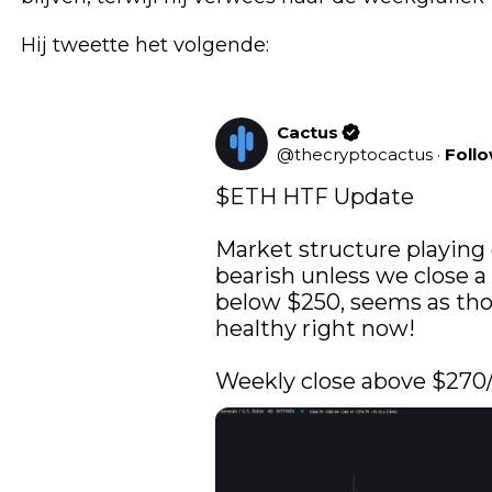
Hij tweette het volgende:
Cactus
@
thecryptocactus
·
Foll
$ETH
 HTF Update

Market structure playing o
bearish unless we close a 
below $250, seems as tho
healthy right now!

Weekly close above $270