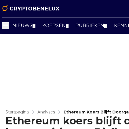
NIEUWS
KOERSEN
RUBRIEKEN
KENN
▼
▼
▼
Startpagina
Analyses
Ethereum Koers Blijft Doorgaa
Ethereum koers blijft 
Hoogtepunt Bereikt