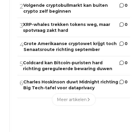
Volgende cryptobullmarkt kan buiten
0
2
crypto zelf beginnen
XRP-whales trekken tokens weg, maar
0
3
spotvraag zakt hard
Grote Amerikaanse cryptowet krijgt toch
0
4
Senaatsroute richting september
Coldcard kan Bitcoin-puristen hard
0
5
richting gereguleerde bewaring duwen
Charles Hoskinson duwt Midnight richting
0
6
Big Tech-tafel voor dataprivacy
Meer artikelen