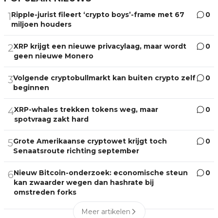
Ripple-jurist fileert ‘crypto boys’-frame met 67
0
1
miljoen houders
XRP krijgt een nieuwe privacylaag, maar wordt
0
2
geen nieuwe Monero
Volgende cryptobullmarkt kan buiten crypto zelf
0
3
beginnen
XRP-whales trekken tokens weg, maar
0
4
spotvraag zakt hard
Grote Amerikaanse cryptowet krijgt toch
0
5
Senaatsroute richting september
Nieuw Bitcoin-onderzoek: economische steun
0
6
kan zwaarder wegen dan hashrate bij
omstreden forks
Meer artikelen