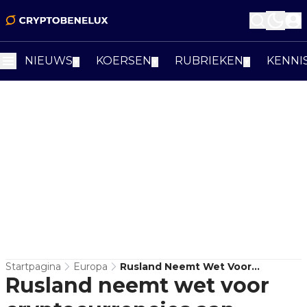
NIEUWS
KOERSEN
RUBRIEKEN
KENNI
▼
▼
▼
Startpagina
Europa
Rusland Neemt Wet Voor
Rusland neemt wet voor
Cryptocurrencies Aan