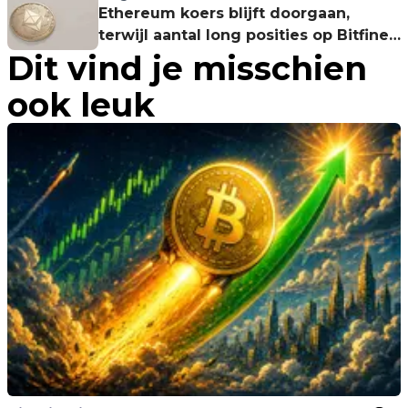
Ethereum koers blijft doorgaan,
terwijl aantal long posities op Bitfinex
Dit vind je misschien
nieuw hoogtepunt bereikt
ook leuk