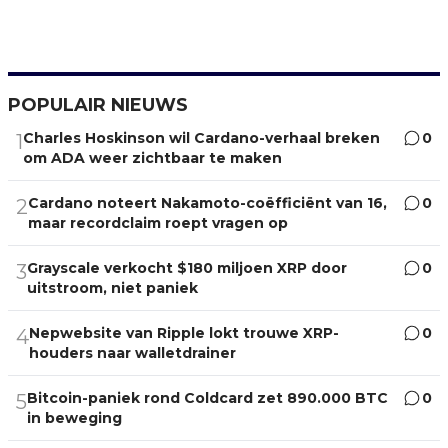
POPULAIR NIEUWS
Charles Hoskinson wil Cardano-verhaal breken
0
1
om ADA weer zichtbaar te maken
Cardano noteert Nakamoto-coëfficiënt van 16,
0
2
maar recordclaim roept vragen op
Grayscale verkocht $180 miljoen XRP door
0
3
uitstroom, niet paniek
Nepwebsite van Ripple lokt trouwe XRP-
0
4
houders naar walletdrainer
Bitcoin-paniek rond Coldcard zet 890.000 BTC
0
5
in beweging