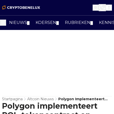
NIEUWS
KOERSEN
RUBRIEKEN
KENNI
▼
▼
▼
Startpagina
Altcoin Nieuws
Polygon Implementeert
Polygon implementeert
POL-Tokencontract Op
Ethereum