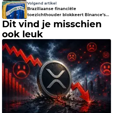
door goud
Volgend artikel
Braziliaanse financiële
toezichthouder blokkeert Binance's
Dit vind je misschien
crypto-derivaten
ook leuk