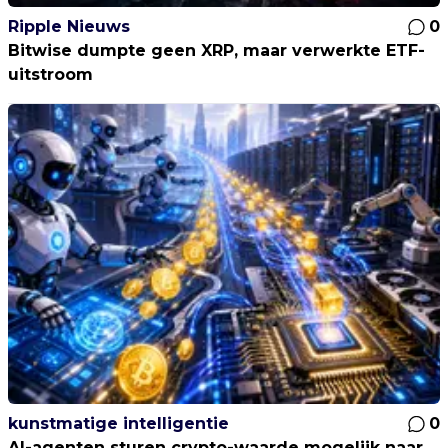
Ripple Nieuws
0
Bitwise dumpte geen XRP, maar verwerkte ETF-
uitstroom
kunstmatige intelligentie
0
AI-agenten sturen crypto-waarde mogelijk naar