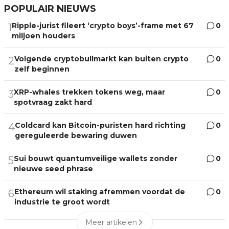
POPULAIR NIEUWS
Ripple-jurist fileert ‘crypto boys’-frame met 67
0
1
miljoen houders
Volgende cryptobullmarkt kan buiten crypto
0
2
zelf beginnen
XRP-whales trekken tokens weg, maar
0
3
spotvraag zakt hard
Coldcard kan Bitcoin-puristen hard richting
0
4
gereguleerde bewaring duwen
Sui bouwt quantumveilige wallets zonder
0
5
nieuwe seed phrase
Ethereum wil staking afremmen voordat de
0
6
industrie te groot wordt
Meer artikelen