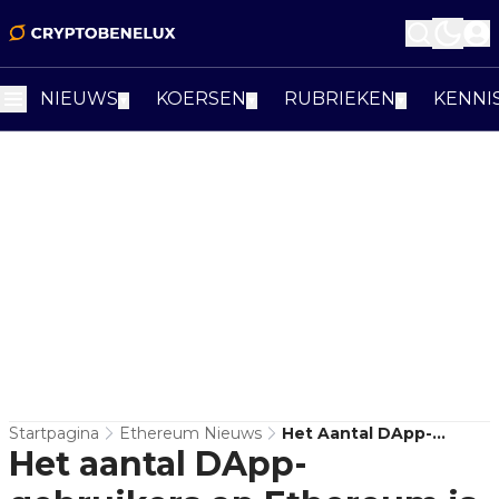
NIEUWS
KOERSEN
RUBRIEKEN
KENNI
▼
▼
▼
Startpagina
Ethereum Nieuws
Het Aantal DApp-
Het aantal DApp-
Gebruikers Op
Ethereum Is In Q2 2020