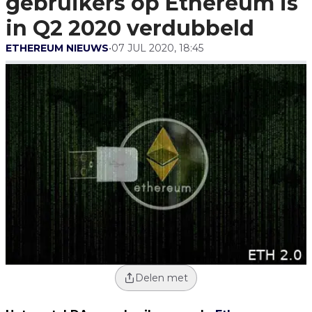
gebruikers op Ethereum is
Verdubbeld
in Q2 2020 verdubbeld
ETHEREUM NIEUWS
•
07 JUL 2020, 18:45
Delen met