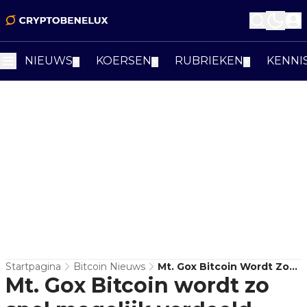
NIEUWS
KOERSEN
RUBRIEKEN
KENNI
▼
▼
▼
Startpagina
Bitcoin Nieuws
Mt. Gox Bitcoin Wordt Zo
Mt. Gox Bitcoin wordt zo
Snel Mogelijk Verdeeld,
Aldus Bitstamp