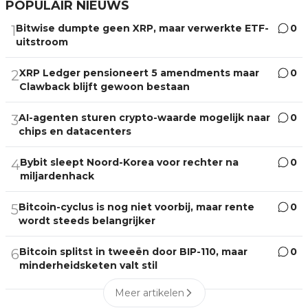
POPULAIR NIEUWS
Bitwise dumpte geen XRP, maar verwerkte ETF-
0
1
uitstroom
XRP Ledger pensioneert 5 amendments maar
0
2
Clawback blijft gewoon bestaan
AI-agenten sturen crypto-waarde mogelijk naar
0
3
chips en datacenters
Bybit sleept Noord-Korea voor rechter na
0
4
miljardenhack
Bitcoin-cyclus is nog niet voorbij, maar rente
0
5
wordt steeds belangrijker
Bitcoin splitst in tweeën door BIP-110, maar
0
6
minderheidsketen valt stil
Meer artikelen