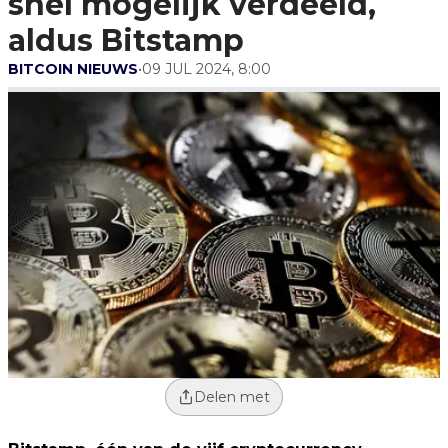
snel mogelijk verdeeld,
aldus Bitstamp
BITCOIN NIEUWS
•
09 JUL 2024, 8:00
Delen met