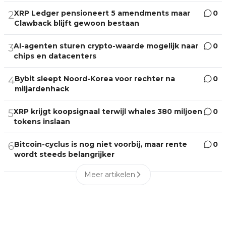
XRP Ledger pensioneert 5 amendments maar
0
2
Clawback blijft gewoon bestaan
AI-agenten sturen crypto-waarde mogelijk naar
0
3
chips en datacenters
Bybit sleept Noord-Korea voor rechter na
0
4
miljardenhack
XRP krijgt koopsignaal terwijl whales 380 miljoen
0
5
tokens inslaan
Bitcoin-cyclus is nog niet voorbij, maar rente
0
6
wordt steeds belangrijker
Meer artikelen