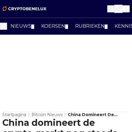
NIEUWS
KOERSEN
RUBRIEKEN
KENNI
▼
▼
▼
Startpagina
Bitcoin Nieuws
China Domineert De
China domineert de
Crypto-Markt Nog Steeds,
Ondanks Verbod