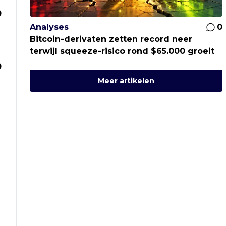
0
Analyses
0
Bitcoin-derivaten zetten record neer
terwijl squeeze-risico rond $65.000 groeit
0
Meer artikelen