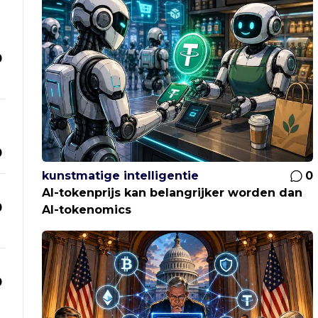
0
m
0
kunstmatige intelligentie
0
AI-tokenprijs kan belangrijker worden dan
0
AI-tokenomics
0