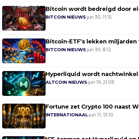
Bitcoin wordt bedreigd door ei
BITCOIN NIEUWS
•
jun 30, 11:15
Bitcoin-ETF’s lekken miljarden 
BITCOIN NIEUWS
•
jun 30, 8:12
Hyperliquid wordt nachtwinkel 
ALTCOIN NIEUWS
•
jun 19, 21:09
Fortune zet Crypto 100 naast Wa
INTERNATIONAAL
•
jun 11, 13:10