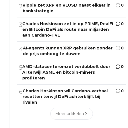
Ripple zet XRP en RLUSD naast elkaar in
0
2
bankstrategie
Charles Hoskinson zet in op PRIME, RealFi
0
3
en Bitcoin DeFi als route naar miljarden
aan Cardano-TVL
AI-agents kunnen XRP gebruiken zonder
0
4
de prijs omhoog te duwen
AMD-datacenteromzet verdubbelt door
0
5
AI terwijl ASML en bitcoin-miners
profiteren
Charles Hoskinson wil Cardano-verhaal
0
6
resetten terwijl DeFi achterblijft bij
rivalen
Meer artikelen