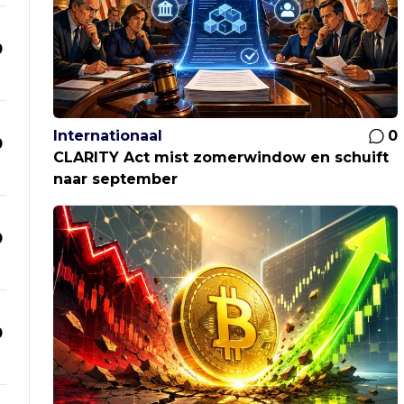
0
Internationaal
0
0
CLARITY Act mist zomerwindow en schuift
naar september
0
0