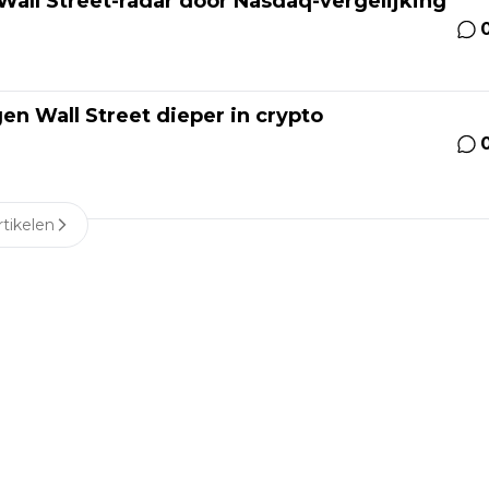
Wall Street-radar door Nasdaq-vergelijking
en Wall Street dieper in crypto
tikelen