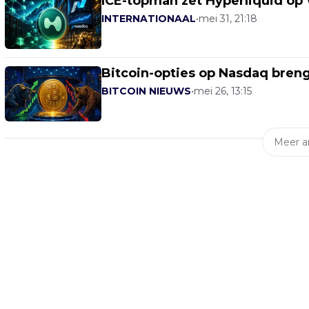
ICE-topman zet Hyperliquid op 
INTERNATIONAAL
•
mei 31, 21:18
Bitcoin-opties op Nasdaq breng
BITCOIN NIEUWS
•
mei 26, 13:15
Meer ar