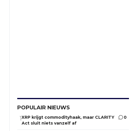
POPULAIR NIEUWS
XRP krijgt commodityhaak, maar CLARITY
0
1
Act sluit niets vanzelf af