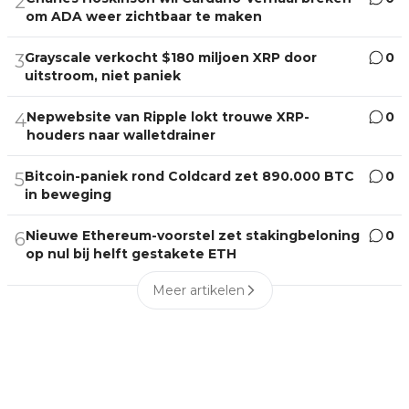
2
om ADA weer zichtbaar te maken
Grayscale verkocht $180 miljoen XRP door
0
3
uitstroom, niet paniek
Nepwebsite van Ripple lokt trouwe XRP-
0
4
houders naar walletdrainer
Bitcoin-paniek rond Coldcard zet 890.000 BTC
0
5
in beweging
Nieuwe Ethereum-voorstel zet stakingbeloning
0
6
op nul bij helft gestakete ETH
Meer artikelen