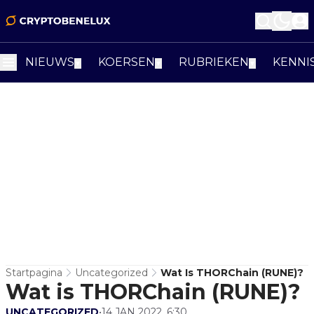
NIEUWS
KOERSEN
RUBRIEKEN
KENNI
▼
▼
▼
Startpagina
Uncategorized
Wat Is THORChain (RUNE)?
Wat is THORChain (RUNE)?
UNCATEGORIZED
•
14 JAN 2022, 6:30