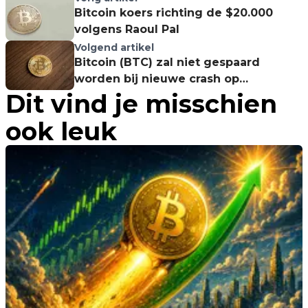
Bitcoin koers richting de $20.000
volgens Raoul Pal
Volgend artikel
Bitcoin (BTC) zal niet gespaard
worden bij nieuwe crash op
Dit vind je misschien
wereldmarkten
ook leuk