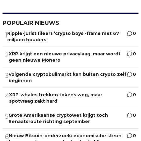
POPULAIR NIEUWS
Ripple-jurist fileert ‘crypto boys’-frame met 67
0
1
miljoen houders
XRP krijgt een nieuwe privacylaag, maar wordt
0
2
geen nieuwe Monero
Volgende cryptobullmarkt kan buiten crypto zelf
0
3
beginnen
XRP-whales trekken tokens weg, maar
0
4
spotvraag zakt hard
Grote Amerikaanse cryptowet krijgt toch
0
5
Senaatsroute richting september
Nieuw Bitcoin-onderzoek: economische steun
0
6