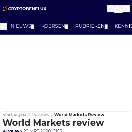
NIEUWS
KOERSEN
RUBRIEKEN
KENNI
▼
▼
▼
Startpagina
Reviews
World Markets Review
World Markets review
REVIEWS
•
22 MRT 2020, 21:15