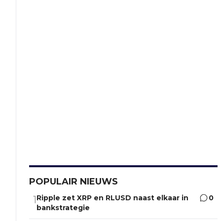
POPULAIR NIEUWS
Ripple zet XRP en RLUSD naast elkaar in
0
1
bankstrategie