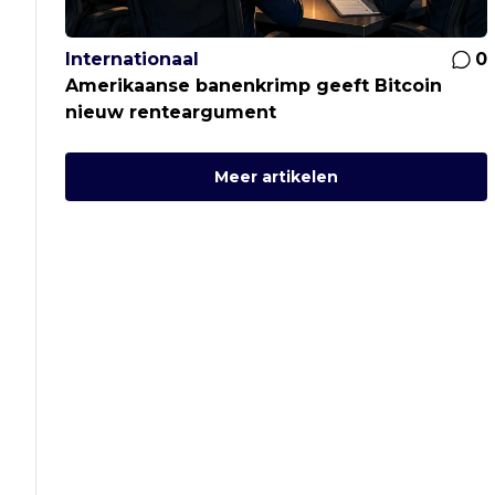
Internationaal
0
Amerikaanse banenkrimp geeft Bitcoin
nieuw renteargument
Meer artikelen