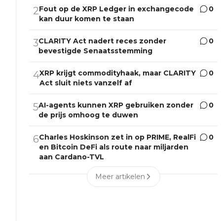
Fout op de XRP Ledger in exchangecode
0
2
kan duur komen te staan
CLARITY Act nadert reces zonder
0
3
bevestigde Senaatsstemming
XRP krijgt commodityhaak, maar CLARITY
0
4
Act sluit niets vanzelf af
AI-agents kunnen XRP gebruiken zonder
0
5
de prijs omhoog te duwen
Charles Hoskinson zet in op PRIME, RealFi
0
6
en Bitcoin DeFi als route naar miljarden
aan Cardano-TVL
Meer artikelen