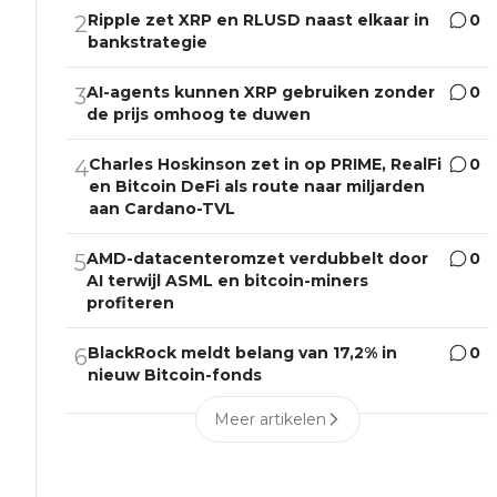
Ripple zet XRP en RLUSD naast elkaar in
0
2
bankstrategie
AI-agents kunnen XRP gebruiken zonder
0
3
de prijs omhoog te duwen
Charles Hoskinson zet in op PRIME, RealFi
0
4
en Bitcoin DeFi als route naar miljarden
aan Cardano-TVL
AMD-datacenteromzet verdubbelt door
0
5
AI terwijl ASML en bitcoin-miners
profiteren
BlackRock meldt belang van 17,2% in
0
6
nieuw Bitcoin-fonds
Meer artikelen