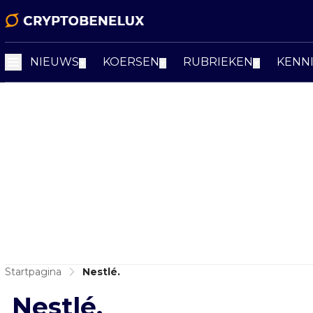
NIEUWS
KOERSEN
RUBRIEKEN
KENN
▼
▼
▼
Startpagina
Nestlé.
Nestlé.