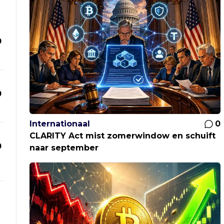
0
0
Internationaal
0
CLARITY Act mist zomerwindow en schuift
0
naar september