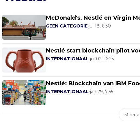
McDonald's, Nestlé en Virgin Med
GEEN CATEGORIE
•
jul 18, 6:30
Nestlé start blockchain pilot v
INTERNATIONAAL
•
jul 02, 16:25
Nestlé: Blockchain van IBM Food
INTERNATIONAAL
•
jan 29, 7:55
Meer ar