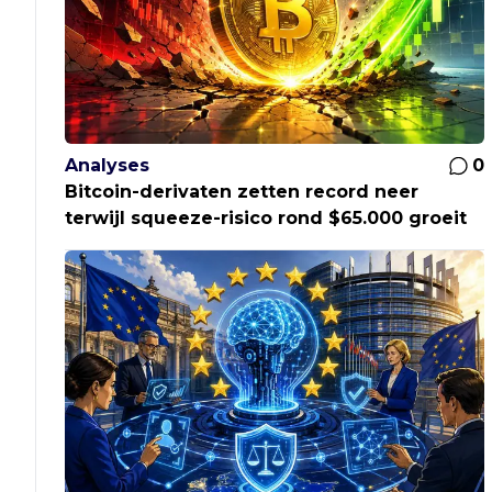
Analyses
0
Bitcoin-derivaten zetten record neer
terwijl squeeze-risico rond $65.000 groeit