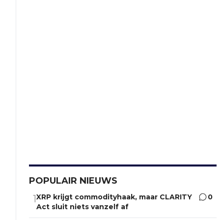
POPULAIR NIEUWS
XRP krijgt commodityhaak, maar CLARITY
0
1
Act sluit niets vanzelf af