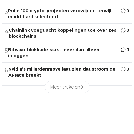
Ruim 100 crypto-projecten verdwijnen terwijl
0
3
markt hard selecteert
Chainlink voegt acht koppelingen toe over zes
0
4
blockchains
Bitvavo-blokkade raakt meer dan alleen
0
5
inloggen
Nvidia’s miljardenmove laat zien dat stroom de
0
6
AI-race breekt
Meer artikelen