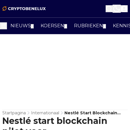
NIEUWS
KOERSEN
RUBRIEKEN
KENNI
▼
▼
▼
Startpagina
Internationaal
Nestlé Start Blockchain
Nestlé start blockchain
Pilot Voor
Toeleveringsketen