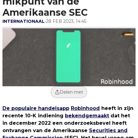
mikpunt van de
Amerikaanse SEC
INTERNATIONAAL
•
28 FEB 2023, 14:45
Delen met
De populaire handelsapp
Robinhood
heeft in zijn
recente 10-K indiening
bekendgemaakt
dat het
in december 2022 een onderzoeksbevel heeft
ontvangen van de Amerikaanse
Securities and
Exchange Commission
(SEC). Het bevel vroeg om