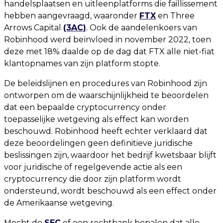
handelsplaatsen en uitleenplatforms die faillissement
hebben aangevraagd, waaronder
FTX
en Three
Arrows Capital
(3AC)
. Ook de aandelenkoers van
Robinhood werd beïnvloed in november 2022, toen
deze met 18% daalde op de dag dat FTX alle niet-fiat
klantopnames van zijn platform stopte.
De beleidslijnen en procedures van Robinhood zijn
ontworpen om de waarschijnlijkheid te beoordelen
dat een bepaalde cryptocurrency onder
toepasselijke wetgeving als effect kan worden
beschouwd. Robinhood heeft echter verklaard dat
deze beoordelingen geen definitieve juridische
beslissingen zijn, waardoor het bedrijf kwetsbaar blijft
voor juridische of regelgevende actie als een
cryptocurrency die door zijn platform wordt
ondersteund, wordt beschouwd als een effect onder
de Amerikaanse wetgeving.
Mocht de
SEC
of een rechtbank bepalen dat alle