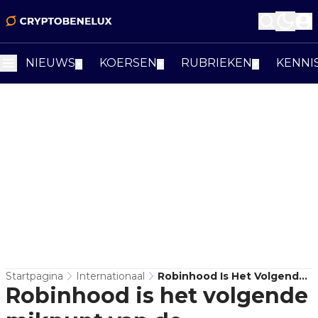
NIEUWS
KOERSEN
RUBRIEKEN
KENNI
▼
▼
▼
Startpagina
Internationaal
Robinhood Is Het Volgende
Robinhood is het volgende
Mikpunt Van De
Amerikaanse SEC