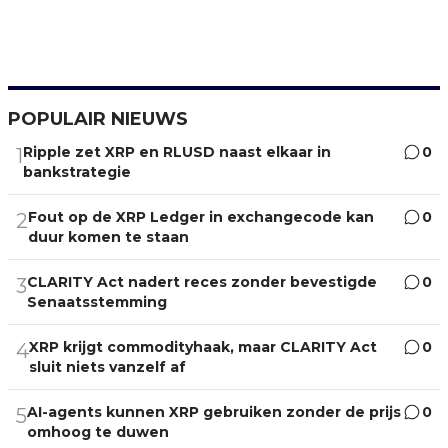
POPULAIR NIEUWS
Ripple zet XRP en RLUSD naast elkaar in
0
1
bankstrategie
Fout op de XRP Ledger in exchangecode kan
0
2
duur komen te staan
CLARITY Act nadert reces zonder bevestigde
0
3
Senaatsstemming
XRP krijgt commodityhaak, maar CLARITY Act
0
4
sluit niets vanzelf af
AI-agents kunnen XRP gebruiken zonder de prijs
0
5
omhoog te duwen