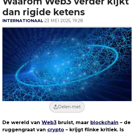
Waarom Web3 verder kijkt
dan rigide ketens
INTERNATIONAAL
•
23 MEI 2025, 19:28
Delen met
De wereld van
Web3
bruist, maar
blockchain
– de
ruggengraat van
crypto
– krijgt flinke kritiek. Is