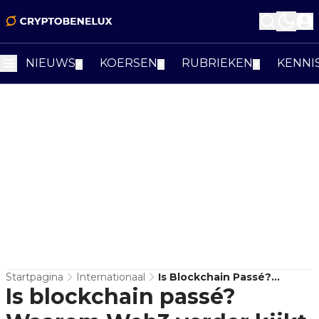
NIEUWS
KOERSEN
RUBRIEKEN
KENNI
▼
▼
▼
Startpagina
Internationaal
Is Blockchain Passé?
Is blockchain passé?
Waarom Web3 Verder Kijkt
Dan Rigide Ketens