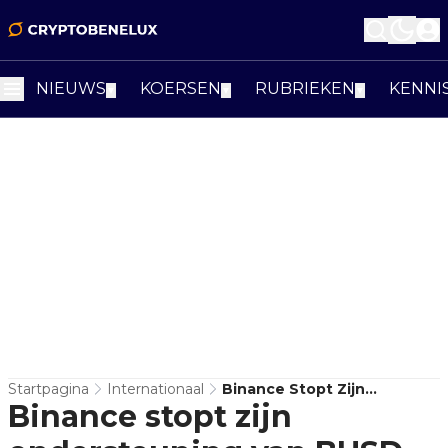
NIEUWS
KOERSEN
RUBRIEKEN
KENNI
▼
▼
▼
Startpagina
Internationaal
Binance Stopt Zijn
Binance stopt zijn
Ondersteuning Van BUSD