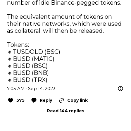
number of idle Binance-pegged tokens.

The equivalent amount of tokens on 
their native networks, which were used 
as collateral, will then be released.

Tokens:

🔸TUSDOLD (BSC)

🔸BUSD (MATIC)

🔸BUSD (BSC)

🔸BUSD (BNB)

🔸BUSD (TRX)
7:05 AM · Sep 14, 2023
575
Reply
Copy link
Read 144 replies