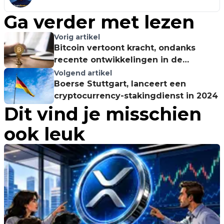
Ga verder met lezen
Vorig artikel
Bitcoin vertoont kracht, ondanks
recente ontwikkelingen in de
cryptomarkt
Volgend artikel
Boerse Stuttgart, lanceert een
cryptocurrency-stakingdienst in 2024
Dit vind je misschien
ook leuk