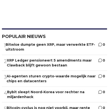
POPULAIR NIEUWS
Bitwise dumpte geen XRP, maar verwerkte ETF-
0
1
uitstroom
XRP Ledger pensioneert 5 amendments maar
0
2
Clawback blijft gewoon bestaan
AI-agenten sturen crypto-waarde mogelijk naar
0
3
chips en datacenters
Bybit sleept Noord-Korea voor rechter na
0
4
miljardenhack
Bitcoin-cyclus is nog niet voorbij, maar rente
0
5