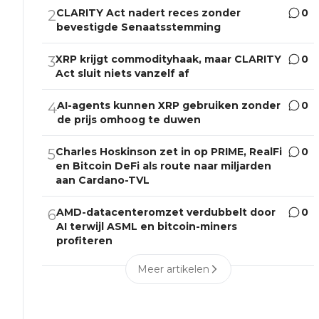
CLARITY Act nadert reces zonder
0
2
bevestigde Senaatsstemming
XRP krijgt commodityhaak, maar CLARITY
0
3
Act sluit niets vanzelf af
AI-agents kunnen XRP gebruiken zonder
0
4
de prijs omhoog te duwen
Charles Hoskinson zet in op PRIME, RealFi
0
5
en Bitcoin DeFi als route naar miljarden
aan Cardano-TVL
AMD-datacenteromzet verdubbelt door
0
6
AI terwijl ASML en bitcoin-miners
profiteren
Meer artikelen