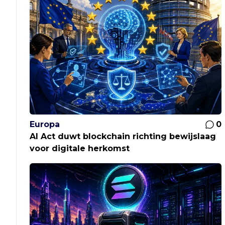
Europa
0
AI Act duwt blockchain richting bewijslaag
voor digitale herkomst