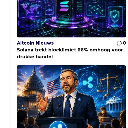
Altcoin Nieuws
0
Solana trekt blocklimiet 66% omhoog voor
drukke handel