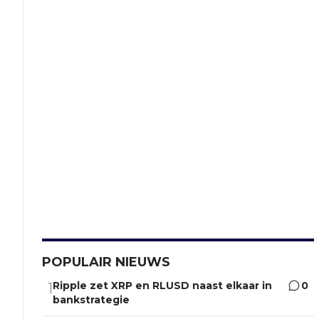
POPULAIR NIEUWS
Ripple zet XRP en RLUSD naast elkaar in
0
1
bankstrategie