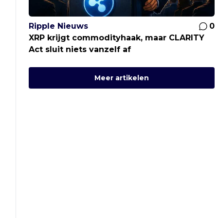
Ripple Nieuws
0
XRP krijgt commodityhaak, maar CLARITY
Act sluit niets vanzelf af
Meer artikelen