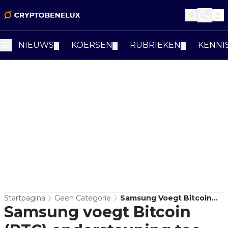
NIEUWS
KOERSEN
RUBRIEKEN
KENNI
▼
▼
▼
Startpagina
Geen Categorie
Samsung Voegt Bitcoin
Samsung voegt Bitcoin
(BTC) Ondersteuning Toe