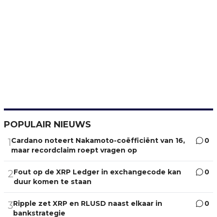
POPULAIR NIEUWS
Cardano noteert Nakamoto-coëfficiënt van 16,
0
1
maar recordclaim roept vragen op
Fout op de XRP Ledger in exchangecode kan
0
2
duur komen te staan
Ripple zet XRP en RLUSD naast elkaar in
0
3
bankstrategie