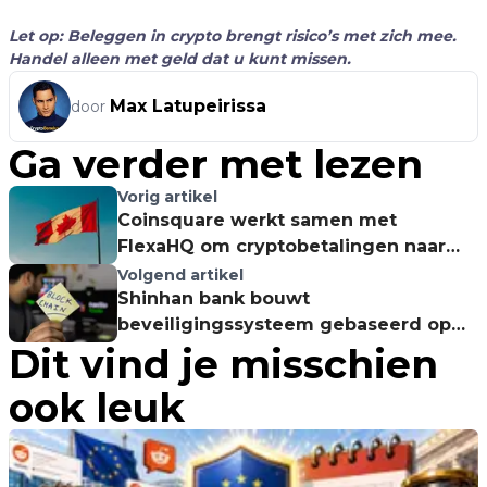
Let op: Beleggen in crypto brengt risico’s met zich mee.
Handel alleen met geld dat u kunt missen.
Max Latupeirissa
door
Ga verder met lezen
Vorig artikel
Coinsquare werkt samen met
FlexaHQ om cryptobetalingen naar
Canada te brengen
Volgend artikel
Shinhan bank bouwt
beveiligingssysteem gebaseerd op
Dit vind je misschien
blockchain
ook leuk