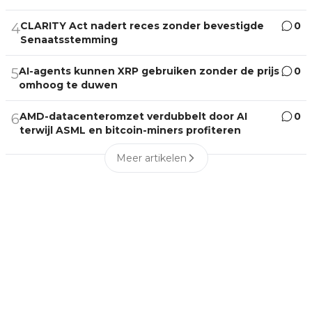
CLARITY Act nadert reces zonder bevestigde
0
4
Senaatsstemming
AI-agents kunnen XRP gebruiken zonder de prijs
0
5
omhoog te duwen
AMD-datacenteromzet verdubbelt door AI
0
6
terwijl ASML en bitcoin-miners profiteren
Meer artikelen