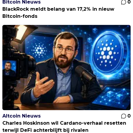
Bitcoin Nieuws
0
BlackRock meldt belang van 17,2% in nieuw
Bitcoin-fonds
Altcoin Nieuws
0
Charles Hoskinson wil Cardano-verhaal resetten
terwijl DeFi achterblijft bij rivalen