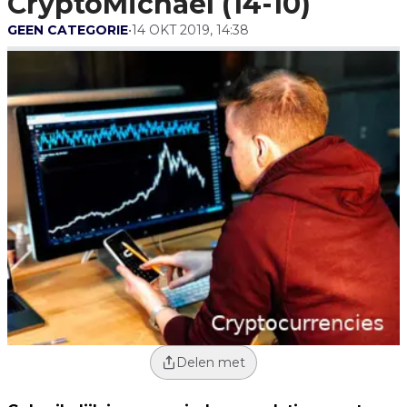
CryptoMichaël (14-10)
GEEN CATEGORIE
•
14 OKT 2019, 14:38
Delen met