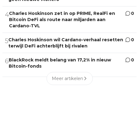
Charles Hoskinson zet in op PRIME, RealFi en
0
4
Bitcoin DeFi als route naar miljarden aan
Cardano-TVL
Charles Hoskinson wil Cardano-verhaal resetten
0
5
terwijl DeFi achterblijft bij rivalen
BlackRock meldt belang van 17,2% in nieuw
0
6
Bitcoin-fonds
Meer artikelen