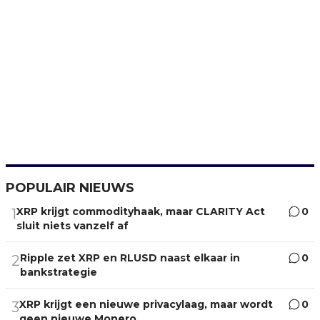
POPULAIR NIEUWS
XRP krijgt commodityhaak, maar CLARITY Act
0
1
sluit niets vanzelf af
Ripple zet XRP en RLUSD naast elkaar in
0
2
bankstrategie
XRP krijgt een nieuwe privacylaag, maar wordt
0
3
geen nieuwe Monero