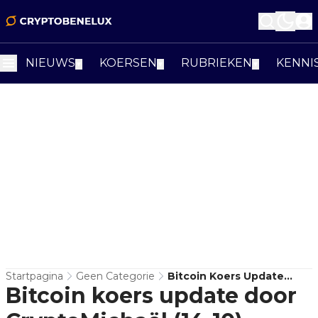
NIEUWS
KOERSEN
RUBRIEKEN
KENNI
▼
▼
▼
Startpagina
Geen Categorie
Bitcoin Koers Update
Bitcoin koers update door
Door CryptoMichaël (14-
10)