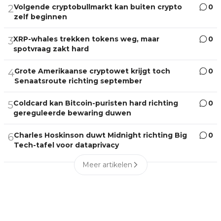
Volgende cryptobullmarkt kan buiten crypto
0
2
zelf beginnen
XRP-whales trekken tokens weg, maar
0
3
spotvraag zakt hard
Grote Amerikaanse cryptowet krijgt toch
0
4
Senaatsroute richting september
Coldcard kan Bitcoin-puristen hard richting
0
5
gereguleerde bewaring duwen
Charles Hoskinson duwt Midnight richting Big
0
6
Tech-tafel voor dataprivacy
Meer artikelen