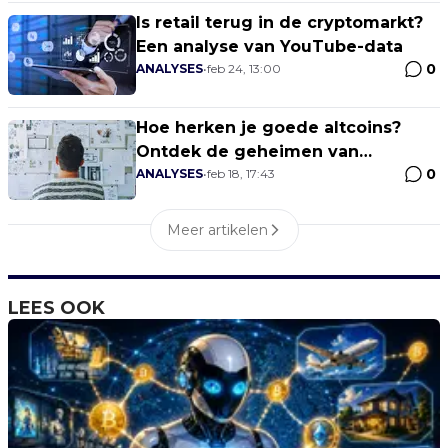
Is retail terug in de cryptomarkt?
Een analyse van YouTube-data
0
ANALYSES
•
feb 24, 13:00
Hoe herken je goede altcoins?
Ontdek de geheimen van
0
fundamentele analyse
ANALYSES
•
feb 18, 17:43
Meer artikelen
LEES OOK