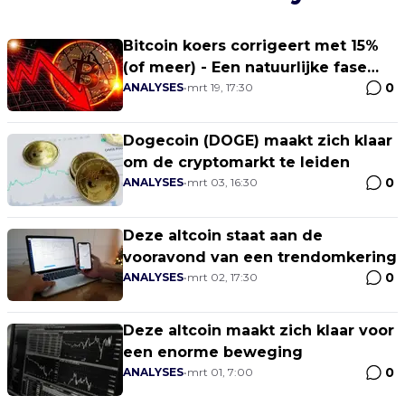
Bitcoin koers corrigeert met 15%
(of meer) - Een natuurlijke fase
0
van de markt
ANALYSES
•
mrt 19, 17:30
Dogecoin (DOGE) maakt zich klaar
om de cryptomarkt te leiden
0
ANALYSES
•
mrt 03, 16:30
Deze altcoin staat aan de
vooravond van een trendomkering
0
ANALYSES
•
mrt 02, 17:30
Deze altcoin maakt zich klaar voor
een enorme beweging
0
ANALYSES
•
mrt 01, 7:00