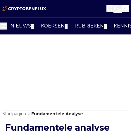
NIEUWS
KOERSEN
RUBRIEKEN
KENNI
▼
▼
▼
Startpagina
Fundamentele Analyse
Fundamentele analyse