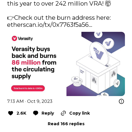
this year to over 242 million VRA! 🤯

👉Check out the burn address here: 
etherscan.io/tx/0x7763f5a56…
7:13 AM · Oct 9, 2023
2.6K
Reply
Copy link
Read 166 replies