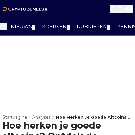
NIEUWS
KOERSEN
RUBRIEKEN
KENNI
▼
▼
▼
Startpagina
Analyses
Hoe Herken Je Goede Altcoins?
Hoe herken je goede
Ontdek De Geheimen Van
Fundamentele Analyse