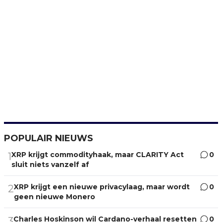
POPULAIR NIEUWS
XRP krijgt commodityhaak, maar CLARITY Act
0
1
sluit niets vanzelf af
XRP krijgt een nieuwe privacylaag, maar wordt
0
2
geen nieuwe Monero
Charles Hoskinson wil Cardano-verhaal resetten
0
3