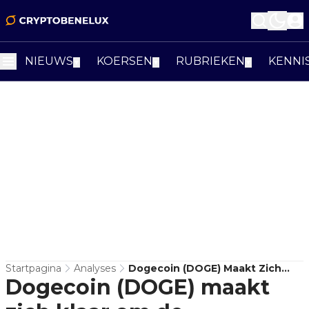
NIEUWS
KOERSEN
RUBRIEKEN
KENNI
▼
▼
▼
Startpagina
Analyses
Dogecoin (DOGE) Maakt Zich
Dogecoin (DOGE) maakt
Klaar Om De Cryptomarkt Te
Leiden