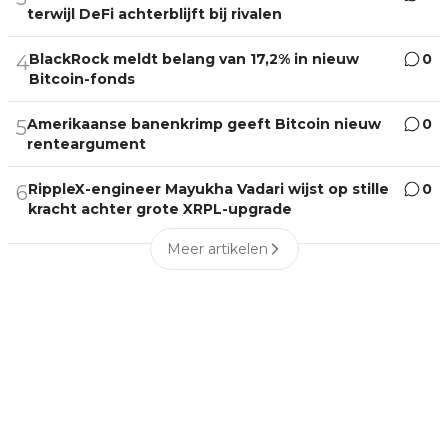
terwijl DeFi achterblijft bij rivalen
BlackRock meldt belang van 17,2% in nieuw
0
4
Bitcoin-fonds
Amerikaanse banenkrimp geeft Bitcoin nieuw
0
5
renteargument
RippleX-engineer Mayukha Vadari wijst op stille
0
6
kracht achter grote XRPL-upgrade
Meer artikelen