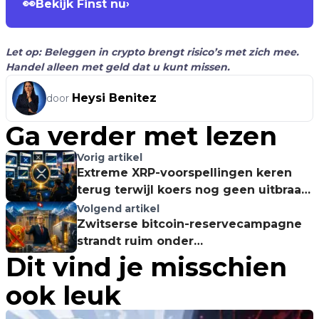
👀
Bekijk Finst nu
›
Let op: Beleggen in crypto brengt risico’s met zich mee.
Handel alleen met geld dat u kunt missen.
Heysi Benitez
door
Ga verder met lezen
Vorig artikel
Extreme XRP-voorspellingen keren
terug terwijl koers nog geen uitbraak
geeft
Volgend artikel
Zwitserse bitcoin-reservecampagne
strandt ruim onder
Dit vind je misschien
referendumdrempel
ook leuk