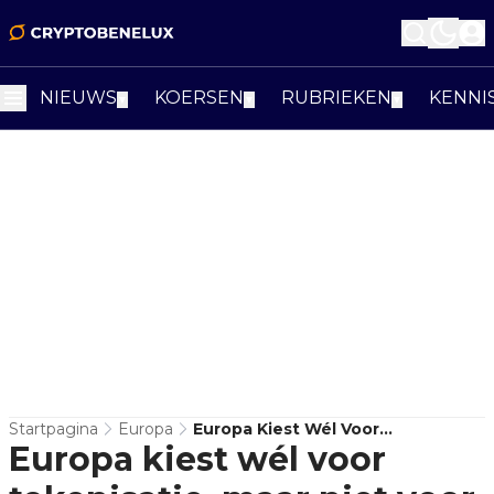
NIEUWS
KOERSEN
RUBRIEKEN
KENNI
▼
▼
▼
Startpagina
Europa
Europa Kiest Wél Voor
Europa kiest wél voor
Tokenisatie, Maar Niet Voor
Private Stablecoins