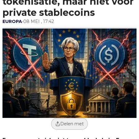
tokenisatie, maar niet voor
private stablecoins
EUROPA
•
08 MEI , 17:42
Delen met