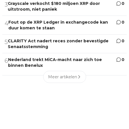
Grayscale verkocht $180 miljoen XRP door
0
3
uitstroom, niet paniek
Fout op de XRP Ledger in exchangecode kan
0
4
duur komen te staan
CLARITY Act nadert reces zonder bevestigde
0
5
Senaatsstemming
Nederland trekt MiCA-macht naar zich toe
0
6
binnen Benelux
Meer artikelen