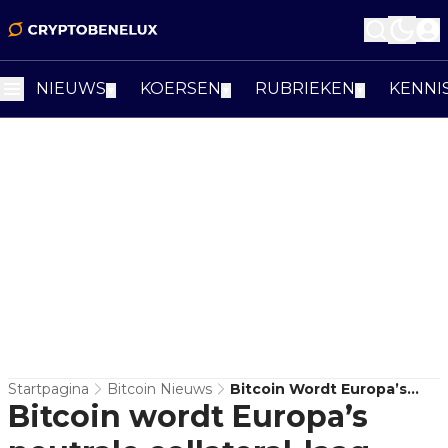
NIEUWS
KOERSEN
RUBRIEKEN
KENNI
▼
▼
▼
Startpagina
Bitcoin Nieuws
Bitcoin Wordt Europa’s
Bitcoin wordt Europa’s
Neutrale Collateral-Laag,
Niet De Kassamunt