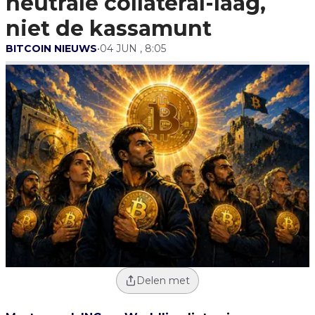
neutrale collateral-laag,
niet de kassamunt
BITCOIN NIEUWS
•
04 JUN , 8:05
Delen met