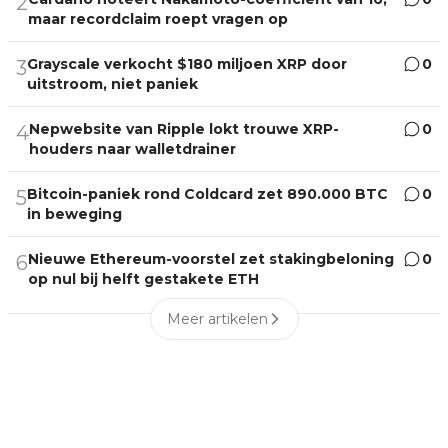
2
maar recordclaim roept vragen op
Grayscale verkocht $180 miljoen XRP door
0
3
uitstroom, niet paniek
Nepwebsite van Ripple lokt trouwe XRP-
0
4
houders naar walletdrainer
Bitcoin-paniek rond Coldcard zet 890.000 BTC
0
5
in beweging
Nieuwe Ethereum-voorstel zet stakingbeloning
0
6
op nul bij helft gestakete ETH
Meer artikelen