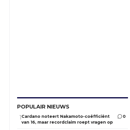
POPULAIR NIEUWS
Cardano noteert Nakamoto-coëfficiënt
0
1
van 16, maar recordclaim roept vragen op