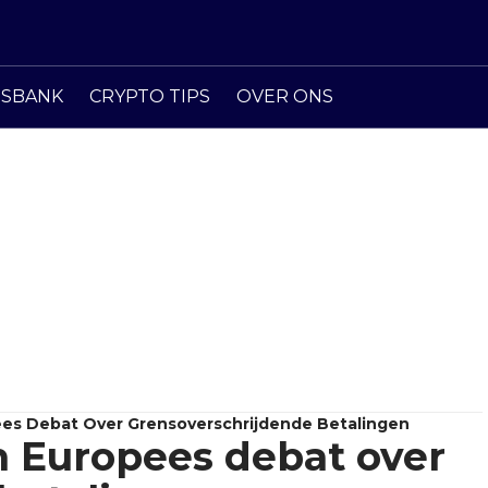
ISBANK
CRYPTO TIPS
OVER ONS
es Debat Over Grensoverschrijdende Betalingen
n Europees debat over