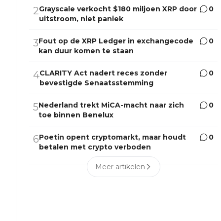
Grayscale verkocht $180 miljoen XRP door
0
2
uitstroom, niet paniek
Fout op de XRP Ledger in exchangecode
0
3
kan duur komen te staan
CLARITY Act nadert reces zonder
0
4
bevestigde Senaatsstemming
Nederland trekt MiCA-macht naar zich
0
5
toe binnen Benelux
Poetin opent cryptomarkt, maar houdt
0
6
betalen met crypto verboden
Meer artikelen