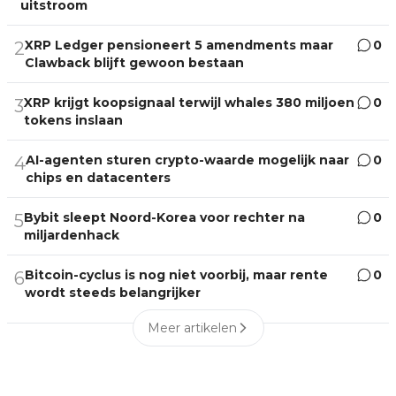
uitstroom
XRP Ledger pensioneert 5 amendments maar
0
2
Clawback blijft gewoon bestaan
XRP krijgt koopsignaal terwijl whales 380 miljoen
0
3
tokens inslaan
AI-agenten sturen crypto-waarde mogelijk naar
0
4
chips en datacenters
Bybit sleept Noord-Korea voor rechter na
0
5
miljardenhack
Bitcoin-cyclus is nog niet voorbij, maar rente
0
6
wordt steeds belangrijker
Meer artikelen