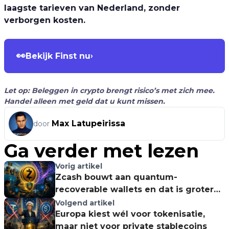
laagste tarieven van Nederland, zonder
verborgen kosten.
👀
Bekijk Finst nu
›
Let op: Beleggen in crypto brengt risico’s met zich mee.
Handel alleen met geld dat u kunt missen.
Max Latupeirissa
door
Ga verder met lezen
Vorig artikel
Zcash bouwt aan quantum-
recoverable wallets en dat is groter
dan ZEC
Volgend artikel
Europa kiest wél voor tokenisatie,
maar niet voor private stablecoins