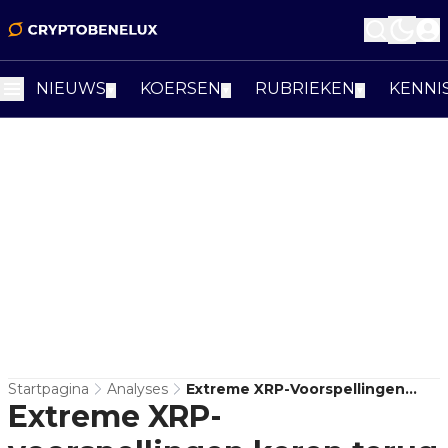
NIEUWS
KOERSEN
RUBRIEKEN
KENNI
▼
▼
▼
Startpagina
Analyses
Extreme XRP-Voorspellingen
Extreme XRP-
Keren Terug Terwijl Koers Nog
Geen Uitbraak Geeft