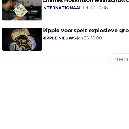
Charles Hoskinson waarschuwt
INTERNATIONAAL
•
feb 17, 10:08
Ripple voorspelt explosieve gro
RIPPLE NIEUWS
•
jan 26, 10:00
Meer ar