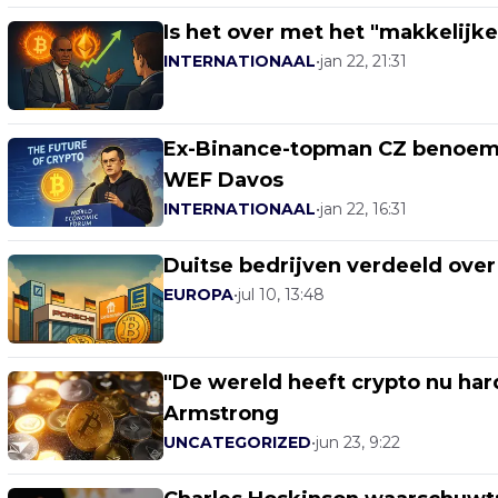
Is het over met het "makkelijke 
INTERNATIONAAL
•
jan 22, 21:31
Ex-Binance-topman CZ benoemt 
WEF Davos
INTERNATIONAAL
•
jan 22, 16:31
Duitse bedrijven verdeeld over
EUROPA
•
jul 10, 13:48
"De wereld heeft crypto nu har
Armstrong
UNCATEGORIZED
•
jun 23, 9:22