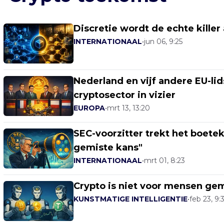
Discretie wordt de echte killer
INTERNATIONAAL
•
jun 06, 9:25
Nederland en vijf andere EU-lid
cryptosector in vizier
EUROPA
•
mrt 13, 13:20
SEC-voorzitter trekt het boete
gemiste kans"
INTERNATIONAAL
•
mrt 01, 8:23
Crypto is niet voor mensen ge
KUNSTMATIGE INTELLIGENTIE
•
feb 23, 9: