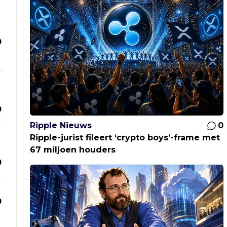
0
0
Ripple Nieuws
0
Ripple-jurist fileert ‘crypto boys’-frame met
67 miljoen houders
0
0