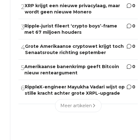
XRP krijgt een nieuwe privacylaag, maar
0
2
wordt geen nieuwe Monero
Ripple-jurist fileert ‘crypto boys’-frame
0
3
met 67 miljoen houders
Grote Amerikaanse cryptowet krijgt toch
0
4
Senaatsroute richting september
Amerikaanse banenkrimp geeft Bitcoin
0
5
nieuw renteargument
RippleX-engineer Mayukha Vadari wijst op
0
6
stille kracht achter grote XRPL-upgrade
Meer artikelen