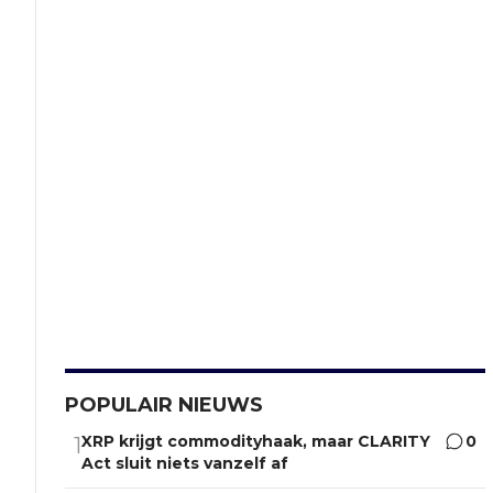
POPULAIR NIEUWS
XRP krijgt commodityhaak, maar CLARITY
0
1
Act sluit niets vanzelf af