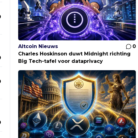
0
Altcoin Nieuws
0
Charles Hoskinson duwt Midnight richting
0
Big Tech-tafel voor dataprivacy
0
0