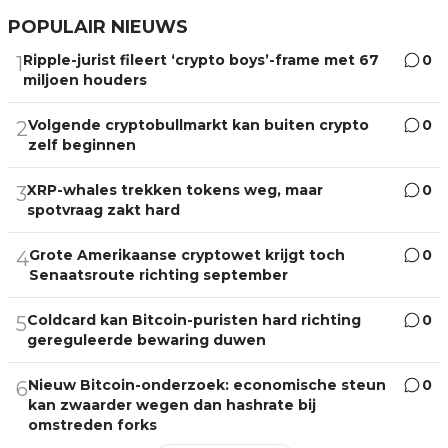
POPULAIR NIEUWS
Ripple-jurist fileert ‘crypto boys’-frame met 67
0
1
miljoen houders
Volgende cryptobullmarkt kan buiten crypto
0
2
zelf beginnen
XRP-whales trekken tokens weg, maar
0
3
spotvraag zakt hard
Grote Amerikaanse cryptowet krijgt toch
0
4
Senaatsroute richting september
Coldcard kan Bitcoin-puristen hard richting
0
5
gereguleerde bewaring duwen
Nieuw Bitcoin-onderzoek: economische steun
0
6
kan zwaarder wegen dan hashrate bij
omstreden forks