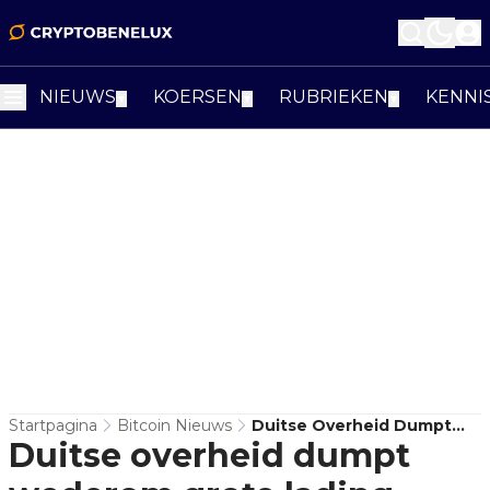
NIEUWS
KOERSEN
RUBRIEKEN
KENNI
▼
▼
▼
Startpagina
Bitcoin Nieuws
Duitse Overheid Dumpt
Duitse overheid dumpt
Wederom Grote Lading
Bitcoin