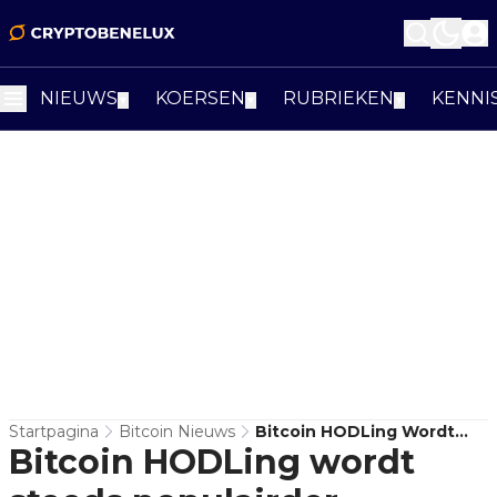
NIEUWS
KOERSEN
RUBRIEKEN
KENNI
▼
▼
▼
Startpagina
Bitcoin Nieuws
Bitcoin HODLing Wordt
Bitcoin HODLing wordt
Steeds Populairder,
Volgens Verschillende