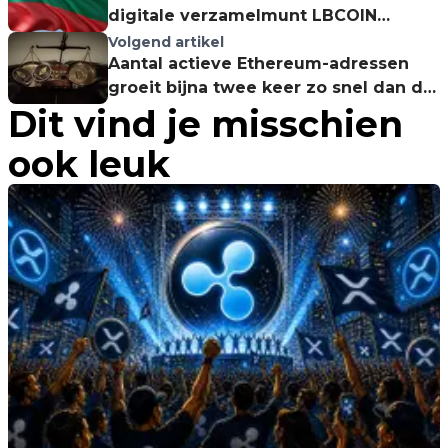
digitale verzamelmunt LBCOIN
uitgeven op NEM-blockchain
Volgend artikel
Aantal actieve Ethereum-adressen
groeit bijna twee keer zo snel dan die
Dit vind je misschien
van Bitcoin
ook leuk