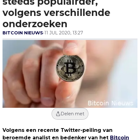
steeds populairder,
Onderzoeken
volgens verschillende
onderzoeken
BITCOIN NIEUWS
•
11 JUL 2020, 13:27
Delen met
Volgens een recente Twitter-peiling van
beroemde analist en bedenker van het
Bitcoin