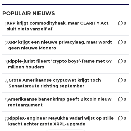
POPULAIR NIEUWS
XRP krijgt commodityhaak, maar CLARITY Act
0
1
sluit niets vanzelf af
XRP krijgt een nieuwe privacylaag, maar wordt
0
2
geen nieuwe Monero
Ripple-jurist fileert ‘crypto boys’-frame met 67
0
3
miljoen houders
Grote Amerikaanse cryptowet krijgt toch
0
4
Senaatsroute richting september
Amerikaanse banenkrimp geeft Bitcoin nieuw
0
5
renteargument
RippleX-engineer Mayukha Vadari wijst op stille
0
6
kracht achter grote XRPL-upgrade