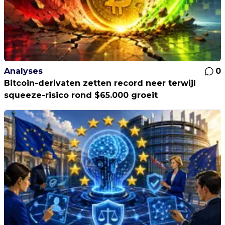
Analyses
0
Bitcoin-derivaten zetten record neer terwijl
squeeze-risico rond $65.000 groeit