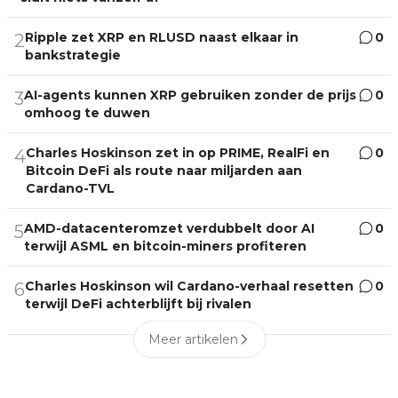
Ripple zet XRP en RLUSD naast elkaar in
0
2
bankstrategie
AI-agents kunnen XRP gebruiken zonder de prijs
0
3
omhoog te duwen
Charles Hoskinson zet in op PRIME, RealFi en
0
4
Bitcoin DeFi als route naar miljarden aan
Cardano-TVL
AMD-datacenteromzet verdubbelt door AI
0
5
terwijl ASML en bitcoin-miners profiteren
Charles Hoskinson wil Cardano-verhaal resetten
0
6
terwijl DeFi achterblijft bij rivalen
Meer artikelen