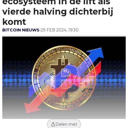
ecosysteem in de lift als
Komt
vierde halving dichterbij
komt
BITCOIN NIEUWS
•
29 FEB 2024, 19:30
Delen met