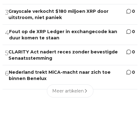
Grayscale verkocht $180 miljoen XRP door
0
3
uitstroom, niet paniek
Fout op de XRP Ledger in exchangecode kan
0
4
duur komen te staan
CLARITY Act nadert reces zonder bevestigde
0
5
Senaatsstemming
Nederland trekt MiCA-macht naar zich toe
0
6
binnen Benelux
Meer artikelen