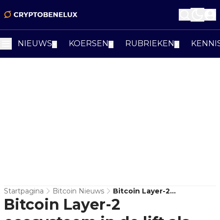
NIEUWS
KOERSEN
RUBRIEKEN
KENNI
▼
▼
▼
Startpagina
Bitcoin Nieuws
Bitcoin Layer-2
Bitcoin Layer-2
Ecosysteem In De Lift Als
Vierde Halving Dichterbij