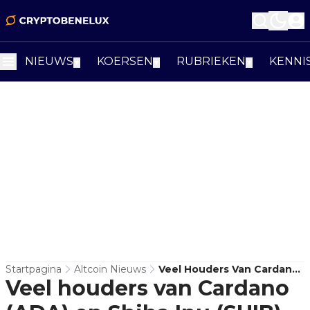
NIEUWS
KOERSEN
RUBRIEKEN
KENNI
▼
▼
▼
Startpagina
Altcoin Nieuws
Veel Houders Van Cardano
Veel houders van Cardano
(ADA) En Shiba Inu (SHIB)
Maken Verlies