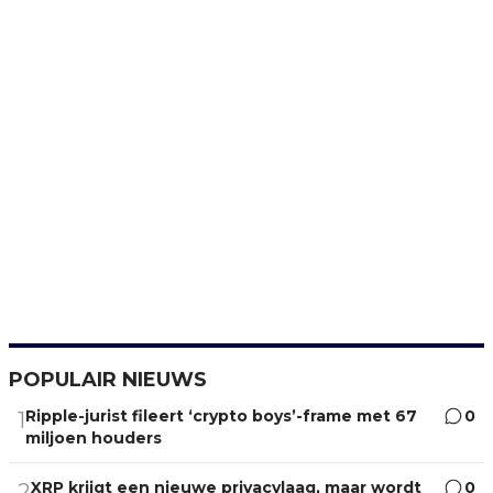
POPULAIR NIEUWS
Ripple-jurist fileert ‘crypto boys’-frame met 67
0
1
miljoen houders
XRP krijgt een nieuwe privacylaag, maar wordt
0
2