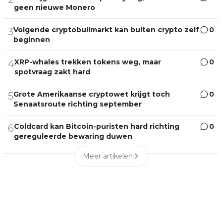
geen nieuwe Monero
Volgende cryptobullmarkt kan buiten crypto zelf
0
3
beginnen
XRP-whales trekken tokens weg, maar
0
4
spotvraag zakt hard
Grote Amerikaanse cryptowet krijgt toch
0
5
Senaatsroute richting september
Coldcard kan Bitcoin-puristen hard richting
0
6
gereguleerde bewaring duwen
Meer artikelen