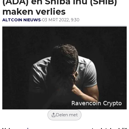
(ADA) en Shiba Inu (SHIB)
maken verlies
ALTCOIN NIEUWS
•
03 MRT 2022, 9:30
Delen met