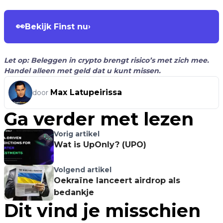
👀
Bekijk Finst nu
›
Let op: Beleggen in crypto brengt risico’s met zich mee.
Handel alleen met geld dat u kunt missen.
Max Latupeirissa
door
Ga verder met lezen
Vorig artikel
Wat is UpOnly? (UPO)
Volgend artikel
Oekraïne lanceert airdrop als
bedankje
Dit vind je misschien