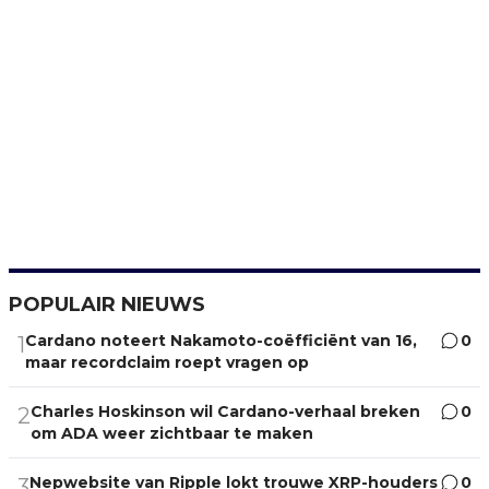
POPULAIR NIEUWS
Cardano noteert Nakamoto-coëfficiënt van 16,
0
1
maar recordclaim roept vragen op
Charles Hoskinson wil Cardano-verhaal breken
0
2
om ADA weer zichtbaar te maken
Nepwebsite van Ripple lokt trouwe XRP-houders
0
3