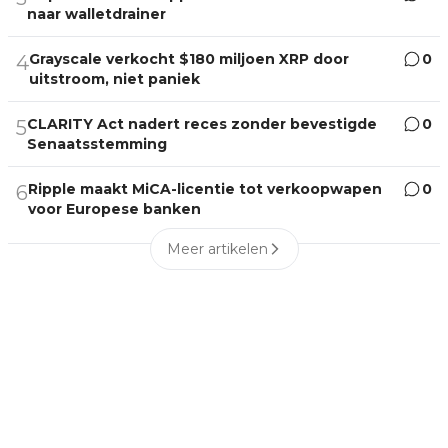
naar walletdrainer
Grayscale verkocht $180 miljoen XRP door
0
4
uitstroom, niet paniek
CLARITY Act nadert reces zonder bevestigde
0
5
Senaatsstemming
Ripple maakt MiCA-licentie tot verkoopwapen
0
6
voor Europese banken
Meer artikelen