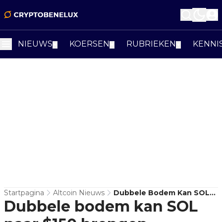
NIEUWS
KOERSEN
RUBRIEKEN
KENNI
▼
▼
▼
Startpagina
Altcoin Nieuws
Dubbele Bodem Kan SOL
Dubbele bodem kan SOL
Naar $150 Brengen