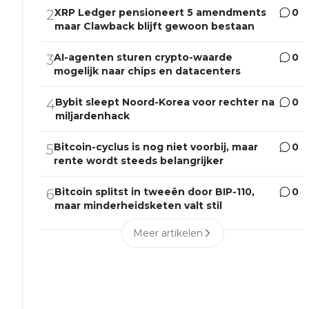
XRP Ledger pensioneert 5 amendments
0
2
maar Clawback blijft gewoon bestaan
AI-agenten sturen crypto-waarde
0
3
mogelijk naar chips en datacenters
Bybit sleept Noord-Korea voor rechter na
0
4
miljardenhack
Bitcoin-cyclus is nog niet voorbij, maar
0
5
rente wordt steeds belangrijker
Bitcoin splitst in tweeën door BIP-110,
0
6
maar minderheidsketen valt stil
Meer artikelen