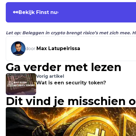
👀
Bekijk Finst nu
›
Let op: Beleggen in crypto brengt risico’s met zich mee. 
Max Latupeirissa
door
Ga verder met lezen
Vorig artikel
Wat is een security token?
Dit vind je misschien 