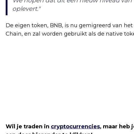
We hopen dat dit een nieuw niveau van
oplevert."
De eigen token, BNB, is nu gemigreerd van he
Chain, en zal worden gebruikt als de native t
Wil je traden in
cryptocurrencies
, maar heb 