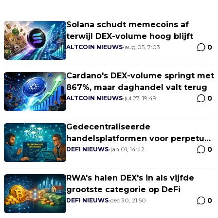
Solana schudt memecoins af
terwijl DEX-volume hoog blijft
0
ALTCOIN NIEUWS
•
aug 05, 7:03
Cardano's DEX-volume springt met
867%, maar daghandel valt terug
0
ALTCOIN NIEUWS
•
jul 27, 19:49
Gedecentraliseerde
handelsplatformen voor perpetual
0
futures sluiten 2025 sterk af
DEFI NIEUWS
•
jan 01, 14:42
RWA's halen DEX's in als vijfde
grootste categorie op DeFi
0
DEFI NIEUWS
•
dec 30, 21:50