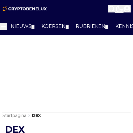
NIEUWS
KOERSEN
RUBRIEKEN
KENNI
▼
▼
▼
Startpagina
DEX
DEX