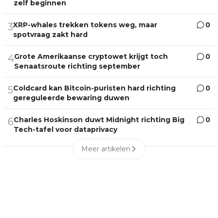
zelf beginnen
XRP-whales trekken tokens weg, maar
0
3
spotvraag zakt hard
Grote Amerikaanse cryptowet krijgt toch
0
4
Senaatsroute richting september
Coldcard kan Bitcoin-puristen hard richting
0
5
gereguleerde bewaring duwen
Charles Hoskinson duwt Midnight richting Big
0
6
Tech-tafel voor dataprivacy
Meer artikelen