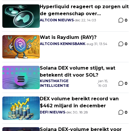
Hyperliquid reageert op zorgen uit
de gemeenschap over
0
tokenverkopen
ALTCOIN NIEUWS
•
dec 22, 14:03
Wat is Raydium (RAY)?
0
ALTCOINS KENNISBANK
•
aug 31, 13:54
Solana DEX volume stijgt, wat
betekent dit voor SOL?
KUNSTMATIGE
jan 15,
0
•
INTELLIGENTIE
19:03
DEX volume bereikt record van
$462 miljard in december
0
DEFI NIEUWS
•
dec 30, 18:28
Solana DEX-volume bereikt voor